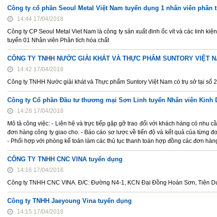
Công ty cổ phần Seoul Metal Việt Nam tuyển dụng 1 nhân viên phân t
14:44 17/04/2018
Công ty CP Seoul Metal Viet Nam là công ty sản xuất đinh ốc vít và các linh ki
tuyển 01 Nhân viên Phân tích hóa chất
CÔNG TY TNHH NƯỚC GIẢI KHÁT VÀ THỰC PHẨM SUNTORY VIỆT N
14:42 17/04/2018
Công ty TNHH Nước giải khát và Thực phẩm Suntory Việt Nam có trụ sở tại số 22
Công ty Cổ phần Đầu tư thương mại Sơn Linh tuyển Nhân viên Kinh
14:28 17/04/2018
Mô tả công việc: - Liên hệ và trực tiếp gặp gỡ trao đổi với khách hàng có nh
đơn hàng công ty giao cho. - Báo cáo sơ lược về tiến độ và kết quả của từng 
- Phối hợp với phòng kế toán làm các thủ tục thanh toán hợp đồng các đơn hàn
CÔNG TY TNHH CNC VINA tuyển dụng
14:16 17/04/2018
Công ty TNHH CNC VINA. Đ/C: Đường N4-1, KCN Đại Đồng Hoàn Sơn, Tiên Du,
Công ty TNHH Jaeyoung Vina tuyển dụng
14:15 17/04/2018