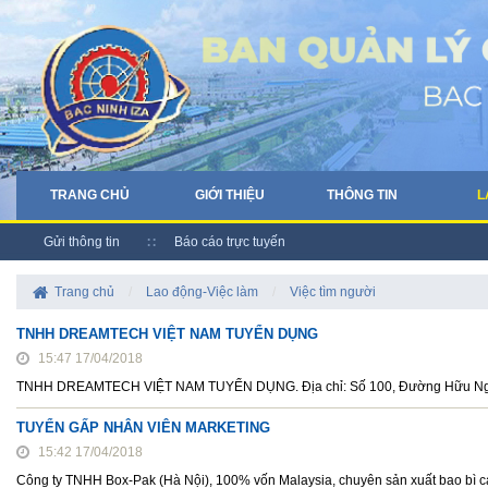
TRANG CHỦ
GIỚI THIỆU
THÔNG TIN
L
Gửi thông tin
Báo cáo trực tuyến
Trang chủ
/
Lao động-Việc làm
/
Việc tìm người
TNHH DREAMTECH VIỆT NAM TUYỂN DỤNG
15:47 17/04/2018
TNHH DREAMTECH VIỆT NAM TUYỂN DỤNG. Địa chỉ: Số 100, Đường Hữu Nghị, 
TUYỂN GẤP NHÂN VIÊN MARKETING
15:42 17/04/2018
Công ty TNHH Box-Pak (Hà Nội), 100% vốn Malaysia, chuyên sản xuất bao bì cart