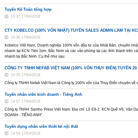
Tuyển Kế Toán tổng hợp
15:37 17/04/2018
CTY KOBELCO (100% VỐN NHẬT) TUYỂN SALES ADMIN LÀM TẠI KCN
15:36 17/04/2018
Kobelco Việt Nam, Doanh nghiệp 100% vốn đầu tư của Nhật Bản, chuyên nhập 
nhánh tại KCN Tiên Sơn, Bắc Ninh và các văn phòng tại các tỉnh thành trên cả
nhánh tại Bắc Ninh. Cụ thể như sau:
CÔNG TY TNHH NEFAB VIỆT NAM (100% VỐN THỤY ĐIỂN) TUYỀN 2
15:35 17/04/2018
Công ty TNHH Nefab Việt Nam là Công ty 100% vốn của Thụy Điển chuyên về sản
Tuyển nhân viên kinh doanh - Tiếng Anh
14:57 17/04/2018
Công ty TNHH Samho Press Việt Nam. Địa chỉ: Lô E9-2, KCN Quế Võ, Vân Dươ
DOANH - TIẾNG ANH"
Tuyển dụng nhân viên thiết kế nội thất
14:54 17/04/2018