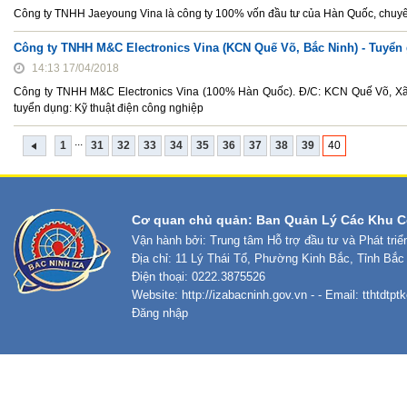
Công ty TNHH Jaeyoung Vina là công ty 100% vốn đầu tư của Hàn Quốc, chuyên 
Công ty TNHH M&C Electronics Vina (KCN Quế Võ, Bắc Ninh) - Tuyển g
14:13 17/04/2018
Công ty TNHH M&C Electronics Vina (100% Hàn Quốc). Đ/C: KCN Quế Võ, Xã 
tuyển dụng: Kỹ thuật điện công nghiệp
...
1
31
32
33
34
35
36
37
38
39
40
Cơ quan chủ quản: Ban Quản Lý Các Khu C
Vận hành bởi: Trung tâm Hỗ trợ đầu tư và Phát tri
Địa chỉ: 11 Lý Thái Tổ, Phường Kinh Bắc, Tỉnh Bắc
Điện thoại: 0222.3875526
Website:
http://izabacninh.gov.vn
- - Email:
tthtdtp
Đăng nhập