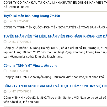
CÔNG TY CỔ PHẦN ĐẦU TƯ CHÂU MINH ASIA TUYỂN DỤNG NHÂN VIÊN THIẾT
Số lượng: 03 người
Tuyển kế toán bán hàng lương 7tr-10tr
14:53 17/04/2018
CÔNG TY TNHH TIẾN QUỐC - KCN TIÊN SƠN; TUYỂN KẾ TOÁN BÁN HÀNG MÔ TẢ 
TUYỂN NHÂN VIÊN TÀI LIỆU, NHÂN VIÊN KHO HÀNG KHÔNG KÉO DÀ
14:51 17/04/2018
Công ty Cổ phần ALS Đông Hà Nội (ALSE) có địa chỉ tại số 10, đường 5, KCN 
lập vào tháng 10 năm 2012 .Với mô hình hoạt động Kho hàng không kéo dài, 
cam kết mang lại sự hài lòng cho khách hàng.
Công ty TNHH YMT Vina tuyển dụng
14:50 17/04/2018
Công ty TNHH YMT Vina tuyển dụng. Phụ trách xuất nhập kho, xuất nhập khẩu
CÔNG TY TNHH NƯỚC GIẢI KHÁT VÀ THỰC PHẨM SUNTORY VIỆT N
14:47 17/04/2018
Công ty TNHH Nước giải khát và Thực phẩm Suntory Việt Nam có trụ sở tại s
viên bảo trì, cụ thể như sau: