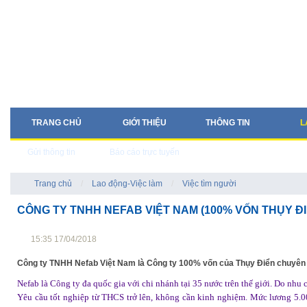
TRANG CHỦ
GIỚI THIỆU
THÔNG TIN
L
Gửi thông tin
Báo cáo trực tuyến
Trang chủ
/
Lao động-Việc làm
/
Việc tìm người
CÔNG TY TNHH NEFAB VIỆT NAM (100% VỐN THỤY Đ
15:35 17/04/2018
Công ty TNHH Nefab Việt Nam là Công ty 100% vốn của Thụy Điển chuyên về
Nefab là Công ty đa quốc gia với chi nhánh tại 35 nước trên thế giới. Do nhu
Yêu cầu tốt nghiệp từ THCS trở lên, không cần kinh nghiệm. Mức lương 5.0