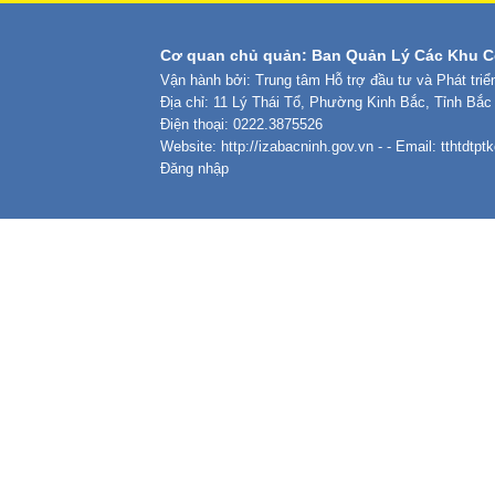
Cơ quan chủ quản: Ban Quản Lý Các Khu C
Vận hành bởi: Trung tâm Hỗ trợ đầu tư và Phát tri
Địa chỉ: 11 Lý Thái Tổ, Phường Kinh Bắc, Tỉnh Bắc
Điện thoại: 0222.3875526
Website:
http://izabacninh.gov.vn
- - Email:
tthtdtp
Đăng nhập