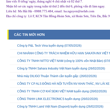
làm việc 8 tiếng/ ngày, tháng nghỉ 4 chủ nhật và 02 thứ 7.
Nhận hồ sơ các ngày trong tuần từ thứ 2 đến thứ 6, phỏng vấn đi làm ngay.
Liên hệ: Ms Hải Hà - 0988.775.484, email: ha.nguyen@nefab.com
Địa chỉ công ty: Lô F, KCN Tân Hồng-Hoàn Sơn, xã Hoàn Sơn, Tiên Du, Bắc 
CÁC TIN MỚI HƠN
Công ty P&L Tech Vina tuyển dụng
(07/05/2026)
CHI NHÁNH CÔNG TY TRÁCH NHIỆM HỮU HẠN SAKATA INX VIỆT NA
CÔNG TY TNHH NITTO VIỆT NAM (công ty 100% vốn Nhật Bản)
(07/
Công ty TNHH Sahara Industry Việt Nam tuyển dụng
(26/02/2026)
Nhà máy DILIGO Thuận Thành cần tuyển gấp:
(26/02/2026)
CÔNG TY CP ALS ĐÔNG HÀ NỘI TUYỂN NV KHAI THÁC, NV LÁI X
CÔNG TY TNHH CƠ KHÍ SEIKI VIỆT NAM tuyển dụng
(26/02/2026)
CÔNG TNHH LINK ELECTRONICS tuyển dụng
(26/02/2026)
Công ty TNHH Laird Việt Nam (Dupont) tuyển dụng
(26/02/2026)