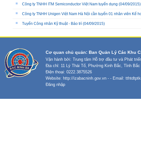
Công ty TNHH ITM Semiconductor Việt Nam tuyển dụng
(04/09/2015)
Công ty TNHH Unigen Việt Nam Hà Nội cần tuyển 01 nhân viên Kế h
Tuyển Công nhân Kỹ thuật - Bảo trì
(04/09/2015)
Cơ quan chủ quản: Ban Quản Lý Các Khu C
Vận hành bởi: Trung tâm Hỗ trợ đầu tư và Phát tri
Địa chỉ: 11 Lý Thái Tổ, Phường Kinh Bắc, Tỉnh Bắc
Điện thoại: 0222.3875526
Website:
http://izabacninh.gov.vn
- - Email:
tthtdtp
Đăng nhập