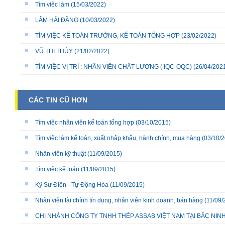
Tìm việc làm
(15/03/2022)
LÂM HẢI ĐĂNG
(10/03/2022)
TÌM VIỆC KẾ TOÁN TRƯỞNG, KẾ TOÁN TỔNG HỢP
(23/02/2022)
VŨ THỊ THÙY
(21/02/2022)
TÌM VIỆC VỊ TRÍ : NHÂN VIÊN CHẤT LƯỢNG ( IQC-OQC)
(26/04/202
CÁC TIN CŨ HƠN
Tìm việc nhân viên kế toán tổng hợp
(03/10/2015)
Tìm việc làm kế toán, xuất nhập khẩu, hành chính, mua hàng
(03/10/2
Nhân viên kỹ thuật
(11/09/2015)
Tìm việc kế toán
(11/09/2015)
Kỹ Sư Điện - Tự Động Hóa
(11/09/2015)
Nhân viên tài chính tín dụng, nhân viên kinh doanh, bán hàng
(11/09/
CHI NHÁNH CÔNG TY TNHH THÉP ASSAB VIỆT NAM TẠI BẮC NI