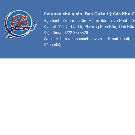
Cơ quan chủ quản: Ban Quản Lý Các Khu C
Vận hành bởi: Trung tâm Hỗ trợ đầu tư và Phát tri
Địa chỉ: 11 Lý Thái Tổ, Phường Kinh Bắc, Tỉnh Bắc
Điện thoại: 0222.3875526
Website:
http://izabacninh.gov.vn
- - Email:
tthtdtp
Đăng nhập