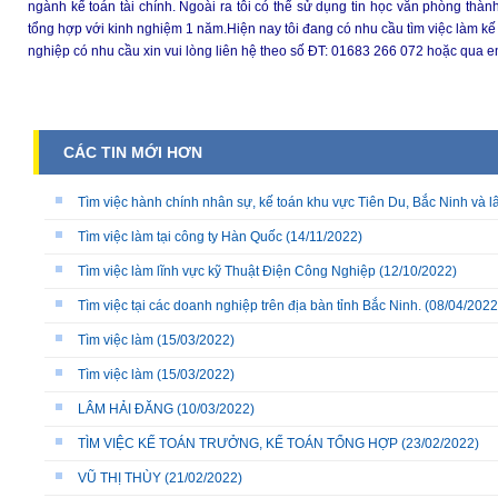
ngành kế toán tài chính. Ngoài ra
tôi
có thể sử dụng tin học văn phòng thành
tổng hợp với kinh nghiệm 1 năm.Hiện nay
tôi
đang có nhu cầu tìm việc
là
m kế 
nghiệp có nhu cầu xin vui lòng liên hệ theo số ĐT: 01683 266 072 hoặc qu
CÁC TIN MỚI HƠN
Tìm việc hành chính nhân sự, kế toán khu vực Tiên Du, Bắc Ninh và l
Tìm việc làm tại công ty Hàn Quốc
(14/11/2022)
Tìm việc làm lĩnh vực kỹ Thuật Điện Công Nghiệp
(12/10/2022)
Tìm việc tại các doanh nghiệp trên địa bàn tỉnh Bắc Ninh.
(08/04/2022
Tìm việc làm
(15/03/2022)
Tìm việc làm
(15/03/2022)
LÂM HẢI ĐĂNG
(10/03/2022)
TÌM VIỆC KẾ TOÁN TRƯỞNG, KẾ TOÁN TỔNG HỢP
(23/02/2022)
VŨ THỊ THÙY
(21/02/2022)