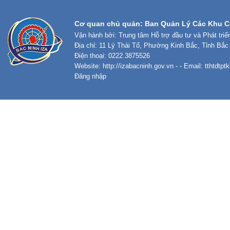
Cơ quan chủ quản: Ban Quản Lý Các Khu C
Vận hành bởi: Trung tâm Hỗ trợ đầu tư và Phát tri
Địa chỉ: 11 Lý Thái Tổ, Phường Kinh Bắc, Tỉnh Bắc
Điện thoại: 0222.3875526
Website:
http://izabacninh.gov.vn
- - Email:
tthtdtp
Đăng nhập