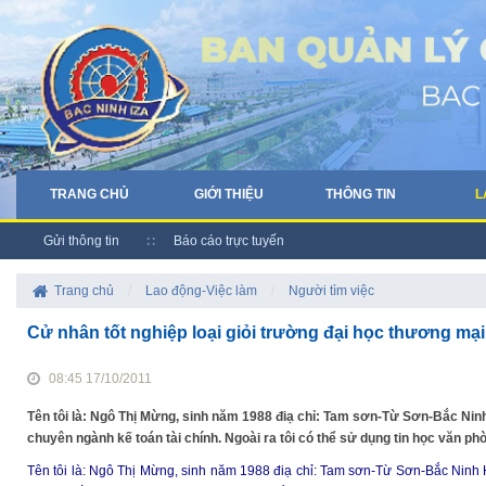
TRANG CHỦ
GIỚI THIỆU
THÔNG TIN
L
Gửi thông tin
Báo cáo trực tuyến
Trang chủ
/
Lao động-Việc làm
/
Người tìm việc
Cử nhân tốt nghiệp loại giỏi trường đại học thương mạ
08:45 17/10/2011
Tên tôi là: Ngô Thị Mừng, sinh năm 1988 điạ chỉ: Tam sơn-Từ Sơn-Bắc Ninh 
chuyên ngành kế toán tài chính. Ngoài ra tôi có thể sử dụng tin học văn ph
Tên
tôi
là
: Ngô Thị Mừng,
sinh
năm 1988 điạ chỉ: Tam sơn-Từ Sơn-Bắc Ninh 