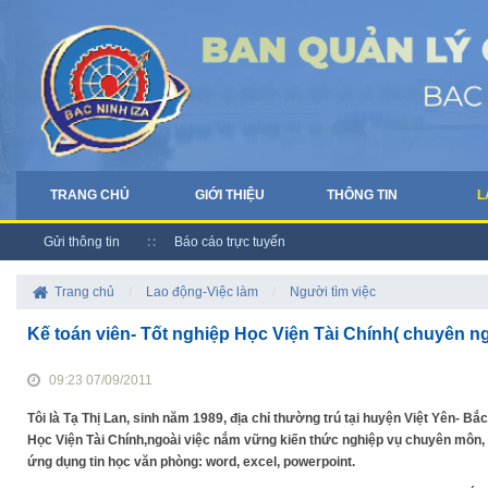
TRANG CHỦ
GIỚI THIỆU
THÔNG TIN
L
Gửi thông tin
Báo cáo trực tuyến
Trang chủ
/
Lao động-Việc làm
/
Người tìm việc
Kế toán viên- Tốt nghiệp Học Viện Tài Chính( chuyên ng
09:23 07/09/2011
Tôi là Tạ Thị Lan, sinh năm 1989, địa chỉ thường trú tại huyện Việt Yên- Bắc 
Học Viện Tài Chính,ngoài việc nắm vững kiến thức nghiệp vụ chuyên môn,
ứng dụng tin học văn phòng: word, excel, powerpoint.