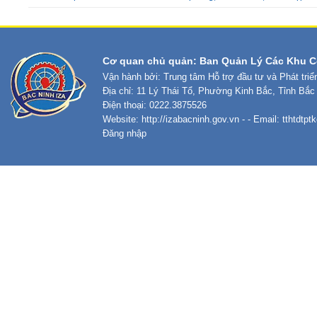
Cơ quan chủ quản: Ban Quản Lý Các Khu C
Vận hành bởi: Trung tâm Hỗ trợ đầu tư và Phát tri
Địa chỉ: 11 Lý Thái Tổ, Phường Kinh Bắc, Tỉnh Bắc
Điện thoại: 0222.3875526
Website:
http://izabacninh.gov.vn
- - Email:
tthtdtp
Đăng nhập