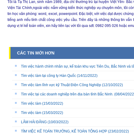
Tôi là Tạ Thị Lan, sinh năm 1989, địa chỉ thường trú tại huyện Việt Yên- Bắc 
Viện Tài Chính,ngoài việc nắm vững kiến thức nghiệp vụ chuyên môn, tôi c
tin học văn phòng: word, excel, powerpoint. Đặc biệt, với việc đạt được chứn
tiếng anh nếu tính chất công việc yêu cầu. Trên đây là những thông tin vắn 
dụng vị trí kế toán viên, xin hãy liên lạc với tôi qua sđt: 0982 095 026 hoặc 
CÁC TIN MỚI HƠN
Tìm việc hành chính nhân sự, kế toán khu vực Tiên Du, Bắc Ninh và l
Tìm việc làm tại công ty Hàn Quốc
(14/11/2022)
Tìm việc làm lĩnh vực kỹ Thuật Điện Công Nghiệp
(12/10/2022)
Tìm việc tại các doanh nghiệp trên địa bàn tỉnh Bắc Ninh.
(08/04/2022
Tìm việc làm
(15/03/2022)
Tìm việc làm
(15/03/2022)
LÂM HẢI ĐĂNG
(10/03/2022)
TÌM VIỆC KẾ TOÁN TRƯỞNG, KẾ TOÁN TỔNG HỢP
(23/02/2022)