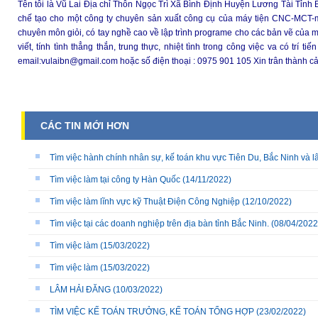
Tên tôi là Vũ Lai Địa chỉ Thôn Ngọc Trì Xã Bình Định Huyện Lương Tài Tỉnh 
chế tạo cho một công ty chuyên sản xuất công cụ của máy tiện CNC-MCT-mi
chuyên môn giỏi, có tay nghề cao về lập trình programe cho các bản vẽ của m
viết, tính tình thẳng thắn, trung thực, nhiệt tình trong công việc va có trí t
email:vulaibn@gmail.com hoặc số điện thoại : 0975 901 105 Xin trân thành cả
CÁC TIN MỚI HƠN
Tìm việc hành chính nhân sự, kế toán khu vực Tiên Du, Bắc Ninh và l
Tìm việc làm tại công ty Hàn Quốc
(14/11/2022)
Tìm việc làm lĩnh vực kỹ Thuật Điện Công Nghiệp
(12/10/2022)
Tìm việc tại các doanh nghiệp trên địa bàn tỉnh Bắc Ninh.
(08/04/2022
Tìm việc làm
(15/03/2022)
Tìm việc làm
(15/03/2022)
LÂM HẢI ĐĂNG
(10/03/2022)
TÌM VIỆC KẾ TOÁN TRƯỞNG, KẾ TOÁN TỔNG HỢP
(23/02/2022)