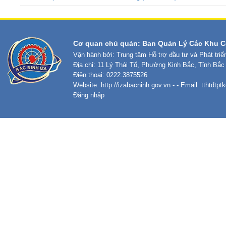
Cơ quan chủ quản: Ban Quản Lý Các Khu C
Vận hành bởi: Trung tâm Hỗ trợ đầu tư và Phát tri
Địa chỉ: 11 Lý Thái Tổ, Phường Kinh Bắc, Tỉnh Bắc
Điện thoại: 0222.3875526
Website:
http://izabacninh.gov.vn
- - Email:
tthtdtp
Đăng nhập