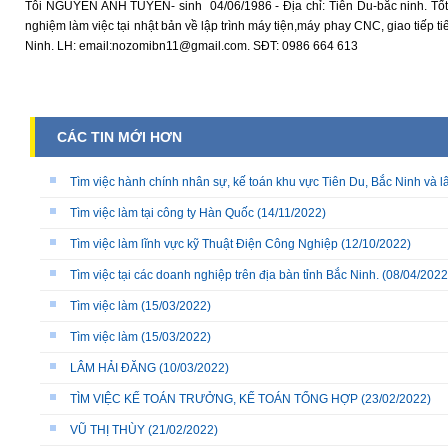
Tôi NGUYỄN ANH TUYẾN- sinh 04/06/1986 - Địa chỉ: Tiên Du-bắc ninh. Tốt
nghiệm làm việc tại nhật bản về lập trình máy tiện,máy phay CNC, giao tiếp t
Ninh. LH: email:nozomibn11@gmail.com. SĐT: 0986 664 613
CÁC TIN MỚI HƠN
Tìm việc hành chính nhân sự, kế toán khu vực Tiên Du, Bắc Ninh và l
Tìm việc làm tại công ty Hàn Quốc
(14/11/2022)
Tìm việc làm lĩnh vực kỹ Thuật Điện Công Nghiệp
(12/10/2022)
Tìm việc tại các doanh nghiệp trên địa bàn tỉnh Bắc Ninh.
(08/04/2022
Tìm việc làm
(15/03/2022)
Tìm việc làm
(15/03/2022)
LÂM HẢI ĐĂNG
(10/03/2022)
TÌM VIỆC KẾ TOÁN TRƯỞNG, KẾ TOÁN TỔNG HỢP
(23/02/2022)
VŨ THỊ THÙY
(21/02/2022)