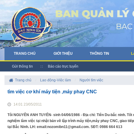
TRANG CHỦ
GIỚI THIỆU
THÔNG TIN
L
Gửi thông tin
Báo cáo trực tuyến
Trang chủ
/
Lao động-Việc làm
/
Người tìm việc
tìm việc cơ khí máy tiện ,máy phay CNC
14:01 23/05/2011
Tôi NGUYỄN ANH TUYẾN- sinh 04/06/1986 - Địa chỉ: Tiên Du-bắc ninh. Tốt
nghiệm làm việc tại nhật bản về lập trình máy tiện,máy phay CNC, giao tiế
tại Bắc Ninh. LH: email:nozomibn11@gmail.com. SĐT: 0986 664 613