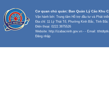
Cơ quan chủ quản: Ban Quản Lý Các Khu C
Vận hành bởi: Trung tâm Hỗ trợ đầu tư và Phát tri
Địa chỉ: 11 Lý Thái Tổ, Phường Kinh Bắc, Tỉnh Bắc
Điện thoại: 0222.3875526
Website:
http://izabacninh.gov.vn
- - Email:
tthtdtp
Đăng nhập