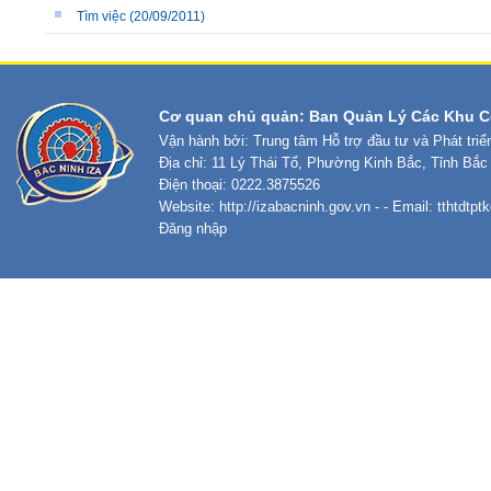
Tìm việc
(20/09/2011)
Cơ quan chủ quản: Ban Quản Lý Các Khu C
Vận hành bởi: Trung tâm Hỗ trợ đầu tư và Phát tri
Địa chỉ: 11 Lý Thái Tổ, Phường Kinh Bắc, Tỉnh Bắc
Điện thoại: 0222.3875526
Website:
http://izabacninh.gov.vn
- - Email:
tthtdtp
Đăng nhập