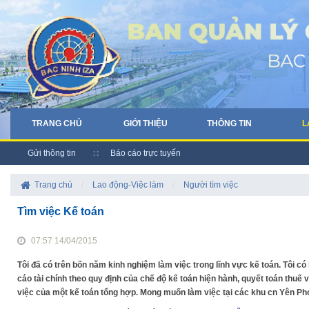
TRANG CHỦ
GIỚI THIỆU
THÔNG TIN
L
Gửi thông tin
Báo cáo trực tuyến
Trang chủ
/
Lao động-Việc làm
/
Người tìm việc
Tìm việc Kế toán
07:57 14/04/2015
Tôi đã có trên bốn năm kinh nghiệm làm việc trong lĩnh vực kế toán. Tôi có
cáo tài chính theo quy định của chế độ kế toán hiện hành, quyết toán thuế 
việc của một kế toán tổng hợp. Mong muốn làm việc tại các khu cn Yên Ph