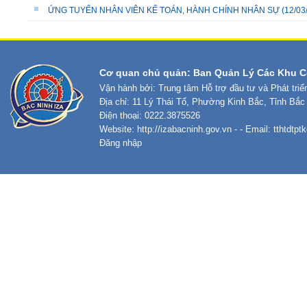
ỨNG TUYỂN NHÂN VIÊN KẾ TOÁN, HÀNH CHÍNH NHÂN SỰ
(12/03
Cơ quan chủ quản: Ban Quản Lý Các Khu C
Vận hành bởi: Trung tâm Hỗ trợ đầu tư và Phát tri
Địa chỉ: 11 Lý Thái Tổ, Phường Kinh Bắc, Tỉnh Bắc
Điện thoại: 0222.3875526
Website:
http://izabacninh.gov.vn
- - Email:
tthtdtp
Đăng nhập