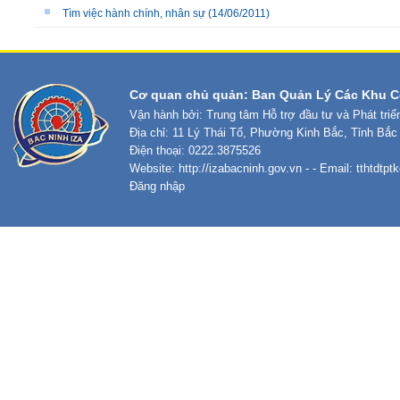
Tìm việc hành chính, nhân sự
(14/06/2011)
Cơ quan chủ quản: Ban Quản Lý Các Khu C
Vận hành bởi: Trung tâm Hỗ trợ đầu tư và Phát tri
Địa chỉ: 11 Lý Thái Tổ, Phường Kinh Bắc, Tỉnh Bắc
Điện thoại: 0222.3875526
Website:
http://izabacninh.gov.vn
- - Email:
tthtdtp
Đăng nhập