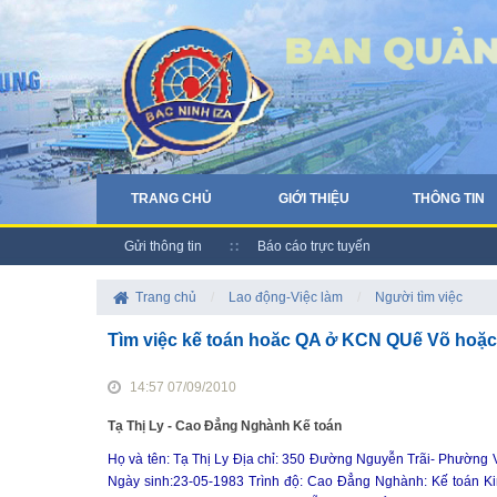
TRANG CHỦ
GIỚI THIỆU
THÔNG TIN
Gửi thông tin
Báo cáo trực tuyến
Trang chủ
/
Lao động-Việc làm
/
Người tìm việc
Tìm việc kế toán hoăc QA ở KCN QUế Võ hoặ
14:57 07/09/2010
Tạ Thị Ly - Cao Đẳng Nghành Kế toán
Họ và tên: Tạ Thị Ly Địa chỉ: 350 Đường Nguyễn Trãi- Phường
Ngày sinh:23-05-1983 Trình độ: Cao Đẳng Nghành: Kế toán Ki