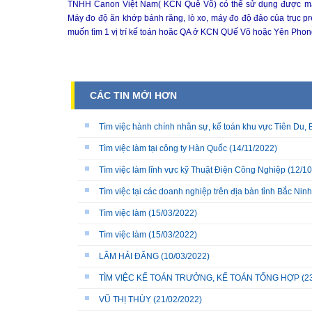
TNHH Canon Việt Nam( KCN Quễ Võ) có thể sử dụng được máy đ
Máy đo độ ăn khớp bánh răng, lò xo, máy đo độ đảo của trục pree
muốn tìm 1 vị trí kế toán hoăc QA ở KCN QUế Võ hoặc Yên Phong
CÁC TIN MỚI HƠN
Tìm việc hành chính nhân sự, kế toán khu vực Tiên Du, 
Tìm việc làm tại công ty Hàn Quốc
(14/11/2022)
Tìm việc làm lĩnh vực kỹ Thuật Điện Công Nghiệp
(12/10
Tìm việc tại các doanh nghiệp trên địa bàn tỉnh Bắc Ninh
Tìm việc làm
(15/03/2022)
Tìm việc làm
(15/03/2022)
LÂM HẢI ĐĂNG
(10/03/2022)
TÌM VIỆC KẾ TOÁN TRƯỞNG, KẾ TOÁN TỔNG HỢP
(2
VŨ THỊ THÙY
(21/02/2022)