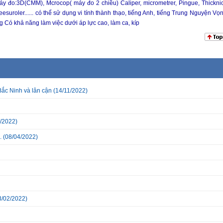
o:3D(CMM), Mcrocop( máy đo 2 chiều) Caliper, micrometrer, Pingue, Thicknic
suroler...... có thể sử dụng vi tính thành thạo, tiếng Anh, tiếng Trung Nguyện Vọn
 Có khả năng làm việc dưới áp lực cao, làm ca, kíp
Bắc Ninh và lân cận
(14/11/2022)
/2022)
.
(08/04/2022)
3/02/2022)