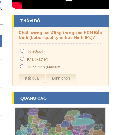
k,
g:
THĂM DÒ
Chất lượng lao động trong các KCN Bắc
Ninh (Labor quality in Bac Ninh IPs)?
Tốt (Good)
Khá (Rather)
Trung bình (Medium)
QUẢNG CÁO