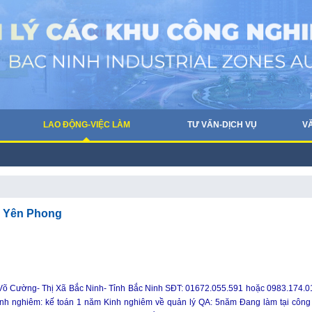
LAO ĐỘNG-VIỆC LÀM
TƯ VẤN-DỊCH VỤ
V
c Yên Phong
 Võ Cường- Thị Xã Bắc Ninh- Tỉnh Bắc Ninh SĐT: 01672.055.591 hoặc 0983.174.0
nh nghiêm: kế toán 1 năm Kinh nghiêm về quản lý QA: 5năm Đang làm tại công 