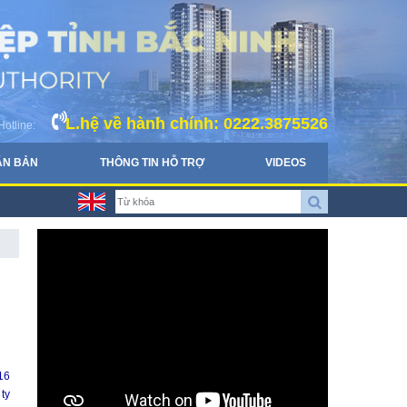
L.hệ về hành chính: 0222.3875526
Hotline:
ĂN BẢN
THÔNG TIN HỖ TRỢ
VIDEOS
16
ty