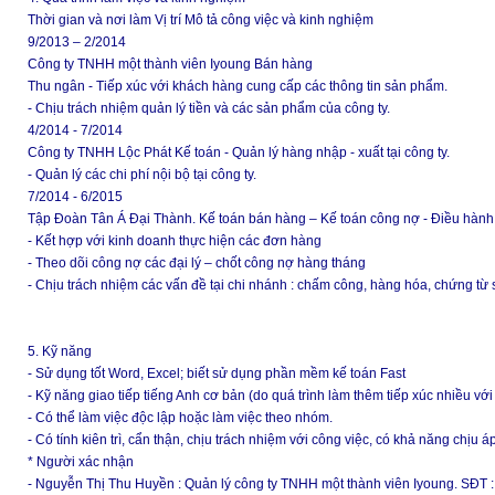
Thời gian và nơi làm Vị trí Mô tả công việc và kinh nghiệm
9/2013 – 2/2014
Công ty TNHH một thành viên Iyoung Bán hàng
Thu ngân - Tiếp xúc với khách hàng cung cấp các thông tin sản phẩm.
- Chịu trách nhiệm quản lý tiền và các sản phẩm của công ty.
4/2014 - 7/2014
Công ty TNHH Lộc Phát Kế toán - Quản lý hàng nhập - xuất tại công ty.
- Quản lý các chi phí nội bộ tại công ty.
7/2014 - 6/2015
Tập Đoàn Tân Á Đại Thành. Kế toán bán hàng – Kế toán công nợ - Điều hành
- Kết hợp với kinh doanh thực hiện các đơn hàng
- Theo dõi công nợ các đại lý – chốt công nợ hàng tháng
- Chịu trách nhiệm các vấn đề tại chi nhánh : chấm công, hàng hóa, chứng từ 
5. Kỹ năng
- Sử dụng tốt Word, Excel; biết sử dụng phần mềm kế toán Fast
- Kỹ năng giao tiếp tiếng Anh cơ bản (do quá trình làm thêm tiếp xúc nhiều vớ
- Có thể làm việc độc lập hoặc làm việc theo nhóm.
- Có tính kiên trì, cẩn thận, chịu trách nhiệm với công việc, có khả năng chịu á
* Người xác nhận
- Nguyễn Thị Thu Huyền : Quản lý công ty TNHH một thành viên Iyoung. SĐT