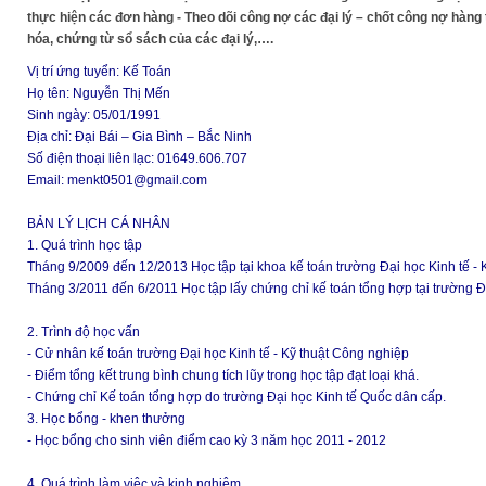
thực hiện các đơn hàng - Theo dõi công nợ các đại lý – chốt công nợ hàng 
hóa, chứng từ sổ sách của các đại lý,….
Vị trí ứng tuyển: Kế Toán
Họ tên: Nguyễn Thị Mến
Sinh ngày: 05/01/1991
Địa chỉ: Đại Bái – Gia Bình – Bắc Ninh
Số điện thoại liên lạc: 01649.606.707
Email: menkt0501@gmail.com
BẢN LÝ LỊCH CÁ NHÂN
1. Quá trình học tập
Tháng 9/2009 đến 12/2013 Học tập tại khoa kế toán trường Đại học Kinh tế -
Tháng 3/2011 đến 6/2011 Học tập lấy chứng chỉ kế toán tổng hợp tại trường 
2. Trình độ học vấn
- Cử nhân kế toán trường Đại học Kinh tế - Kỹ thuật Công nghiệp
- Điểm tổng kết trung bình chung tích lũy trong học tập đạt loại khá.
- Chứng chỉ Kế toán tổng hợp do trường Đại học Kinh tế Quốc dân cấp.
3. Học bổng - khen thưởng
- Học bổng cho sinh viên điểm cao kỳ 3 năm học 2011 - 2012
4. Quá trình làm việc và kinh nghiệm