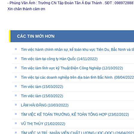
- Phùng Văn Ánh : Trưởng CN Tập Đoàn Tân Á Đại Thành . SĐT : 098972888
Xin chân thành cảm ơn
CÁC TIN MỚI HƠN
Tìm việc hành chính nhân sự, kế toán khu vực Tiên Du, Bắc Ninh và l
Tìm việc làm tại công ty Hàn Quốc
(14/11/2022)
Tìm việc làm lĩnh vực kỹ Thuật Điện Công Nghiệp
(12/10/2022)
Tìm việc tại các doanh nghiệp trên địa bàn tỉnh Bắc Ninh.
(08/04/2022
Tìm việc làm
(15/03/2022)
Tìm việc làm
(15/03/2022)
LÂM HẢI ĐĂNG
(10/03/2022)
TÌM VIỆC KẾ TOÁN TRƯỞNG, KẾ TOÁN TỔNG HỢP
(23/02/2022)
VŨ THỊ THÙY
(21/02/2022)
TÌM VIỆC VỊ TRÍ : NHÂN VIÊN CHẤT LƯỢNG ( IQC-OQC)
(26/04/202