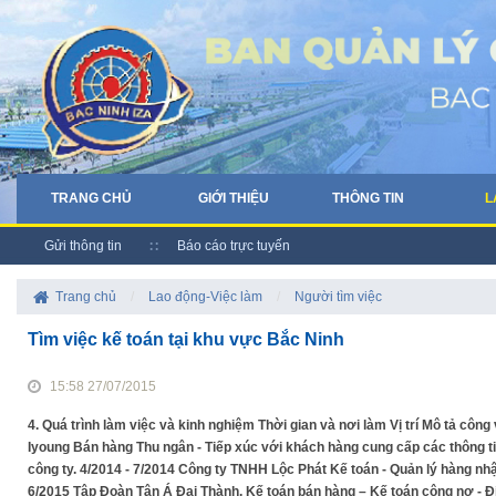
TRANG CHỦ
GIỚI THIỆU
THÔNG TIN
L
Gửi thông tin
Báo cáo trực tuyến
Trang chủ
/
Lao động-Việc làm
/
Người tìm việc
Tìm việc kế toán tại khu vực Bắc Ninh
15:58 27/07/2015
4. Quá trình làm việc và kinh nghiệm Thời gian và nơi làm Vị trí Mô tả c
Iyoung Bán hàng Thu ngân - Tiếp xúc với khách hàng cung cấp các thông ti
công ty. 4/2014 - 7/2014 Công ty TNHH Lộc Phát Kế toán - Quản lý hàng nhập -
6/2015 Tập Đoàn Tân Á Đại Thành. Kế toán bán hàng – Kế toán công nợ - Đ