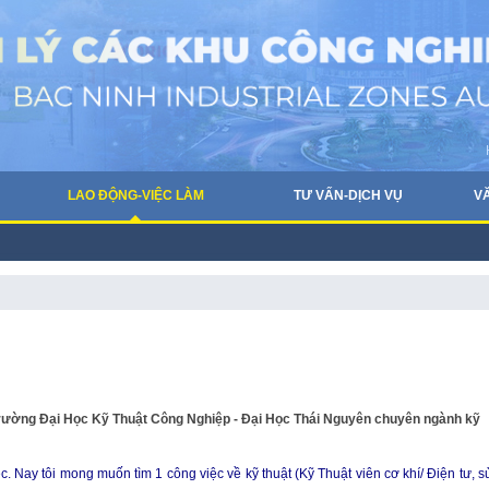
LAO ĐỘNG-VIỆC LÀM
TƯ VẤN-DỊCH VỤ
V
 trường Đại Học Kỹ Thuật Công Nghiệp - Đại Học Thái Nguyên chuyên ngành kỹ
. Nay tôi mong muốn tìm 1 công việc về kỹ thuật (Kỹ Thuật viên cơ khí/ Điện tư, s