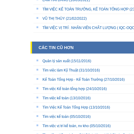
LÂM HẢI ĐĂNG
(10/03/2022)
TÌM VIỆC KẾ TOÁN TRƯỞNG, KẾ TOÁN TỔNG HỢP
(2
VŨ THỊ THÙY
(21/02/2022)
TÌM VIỆC VỊ TRÍ : NHÂN VIÊN CHẤT LƯỢNG ( IQC-OQC
CÁC TIN CŨ HƠN
Quản lý sản xuất
(15/11/2016)
Tìm việc làm Kỹ Thuật
(31/10/2016)
Kế Toán Tổng Hợp - Kế Toán Trưởng
(27/10/2016)
Tìm việc Kế toán tổng hợp
(24/10/2016)
Tìm việc kế toán
(13/10/2016)
Tìm Việc Kế Toán Tổng Hợp
(13/10/2016)
Tìm việc kế toán
(05/10/2016)
Tìm việc vị trí kế toán, nv kho
(05/10/2016)