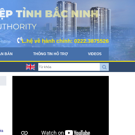
L.hệ về hành chính: 0222.3875526
Hotline:
ĂN BẢN
THÔNG TIN HỖ TRỢ
VIDEOS
ửa