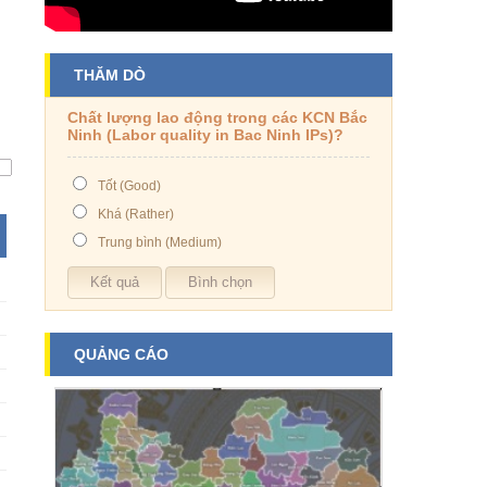
THĂM DÒ
Chất lượng lao động trong các KCN Bắc
Ninh (Labor quality in Bac Ninh IPs)?
Tốt (Good)
Khá (Rather)
Trung bình (Medium)
QUẢNG CÁO