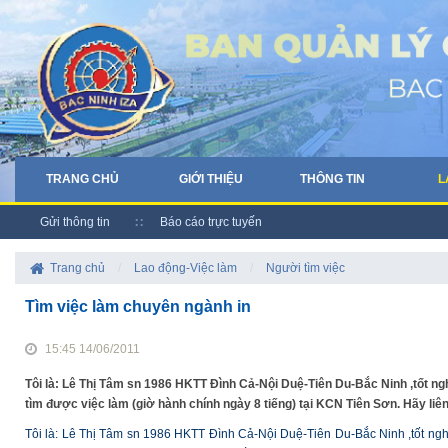
TRANG CHỦ
GIỚI THIỆU
THÔNG TIN
L
Gửi thông tin
Báo cáo trực tuyến
Trang chủ
/
Lao động-Việc làm
/
Người tìm việc
Tìm việc làm chuyên ngành in
15:45 14/06/2011
Tôi là: Lê Thị Tâm sn 1986 HKTT Đình Cả-Nội Duệ-Tiên Du-Bắc Ninh ,tốt ngh
tìm được việc làm (giờ hành chính ngày 8 tiếng) tại KCN Tiên Sơn. Hãy liên
Tôi là: Lê Thị Tâm sn 1986 HKTT Đình Cả-Nội Duệ-Tiên Du-Bắc Ninh ,tốt nghi