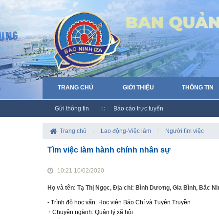
TRANG CHỦ
GIỚI THIỆU
THÔNG TIN
Gửi thông tin
Báo cáo trực tuyến
Trang chủ
/
Lao động-Việc làm
/
Người tìm việc
Tìm việc làm hành chính nhân sự
10:21 10/02/2020
Họ và tên: Tạ Thị Ngọc, Địa chỉ: Bình Dương, Gia Bình, Bắc 
- Trình độ học vấn: Học viện Báo Chí và Tuyên Truyền
+ Chuyên ngành: Quản lý xã hội