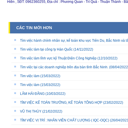
Hiền , SĐT: 0962360255, Địa chỉ : Phương Quan - Trí Quả - Thuận Thành - B
CÁC TIN MỚI HƠN
Tìm việc hành chính nhân sự, kế toán khu vực Tiên Du, Bắc Ninh và l
Tìm việc làm tại công ty Hàn Quốc
(14/11/2022)
Tìm việc làm lĩnh vực kỹ Thuật Điện Công Nghiệp
(12/10/2022)
Tìm việc tại các doanh nghiệp trên địa bàn tỉnh Bắc Ninh.
(08/04/2022
Tìm việc làm
(15/03/2022)
Tìm việc làm
(15/03/2022)
LÂM HẢI ĐĂNG
(10/03/2022)
TÌM VIỆC KẾ TOÁN TRƯỞNG, KẾ TOÁN TỔNG HỢP
(23/02/2022)
VŨ THỊ THÙY
(21/02/2022)
TÌM VIỆC VỊ TRÍ : NHÂN VIÊN CHẤT LƯỢNG ( IQC-OQC)
(26/04/202