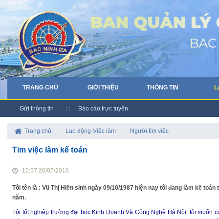
TRANG CHỦ
GIỚI THIỆU
THÔNG TIN
L
Gửi thông tin
Báo cáo trực tuyến
Trang chủ
/
Lao động-Việc làm
/
Người tìm việc
Tim việc làm kế toán
10:57 26/07/2016
Tôi tên là : Vũ Thị Hiền sinh ngày 09/10/1987 hiện nay tôi đang làm kế toán
năm.
Tôi tốt nghiệp trường đại học Kinh Doanh Và Công Nghệ Hà Nội, tôi muốn có n