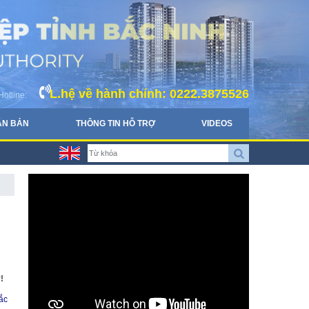
L.hệ về hành chính: 0222.3875526
Hotline:
ĂN BẢN
THÔNG TIN HỖ TRỢ
VIDEOS
!
ắc