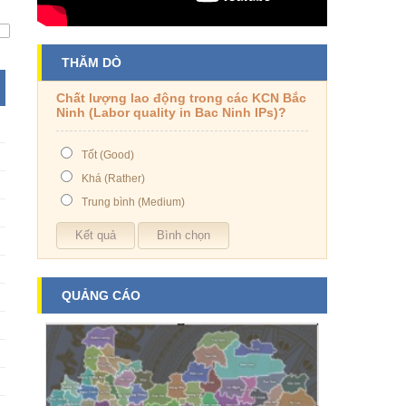
THĂM DÒ
Chất lượng lao động trong các KCN Bắc
Ninh (Labor quality in Bac Ninh IPs)?
Tốt (Good)
Khá (Rather)
Trung bình (Medium)
QUẢNG CÁO