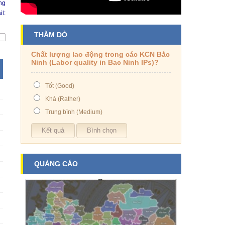
ng
l:
THĂM DÒ
Chất lượng lao động trong các KCN Bắc
Ninh (Labor quality in Bac Ninh IPs)?
Tốt (Good)
Khá (Rather)
Trung bình (Medium)
QUẢNG CÁO