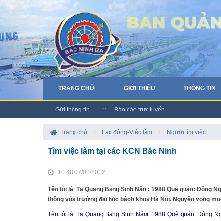
TRANG CHỦ
GIỚI THIỆU
THÔNG TIN
Gửi thông tin
Báo cáo trực tuyến
Trang chủ
/
Lao động-Việc làm
/
Người tìm việc
Tìm việc làm tại các KCN Bắc Ninh
10:48 07/02/2012
Tên tôi là: Tạ Quang Bằng Sinh Năm: 1988 Quê quán: Đông Ng
thông vủa trường đại học bách khoa Hà Nội. Nguyện vọng muốn
Tên tôi là: Tạ Quang Bằng Sinh Năm: 1988 Quê quán: Đông Ng