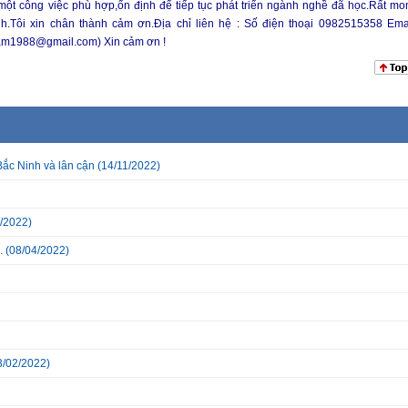
ột công việc phù hợp,ổn định để tiếp tục phát triển ngành nghề đã học.Rất mo
Tôi xin chân thành cảm ơn.Địa chỉ liên hệ : Số điện thoại 0982515358 Emai
am1988@gmail.com) Xin cảm ơn !
Bắc Ninh và lân cận
(14/11/2022)
/2022)
.
(08/04/2022)
3/02/2022)