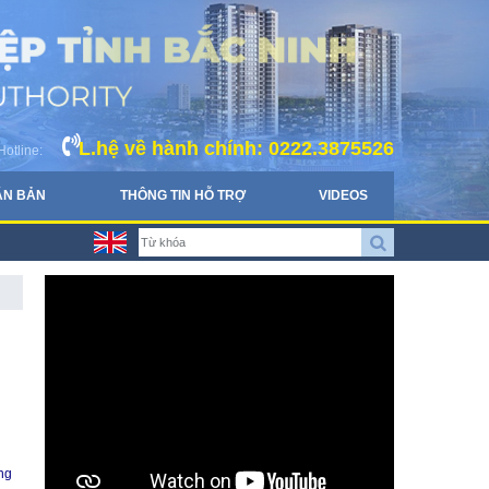
L.hệ về hành chính: 0222.3875526
Hotline:
ĂN BẢN
THÔNG TIN HỖ TRỢ
VIDEOS
ng