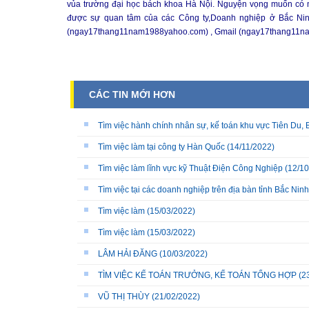
vủa trường đại học bách khoa Hà Nội. Nguyện vọng muốn có m
được sự quan tâm của các Công ty,Doanh nghiệp ở Bắc Ninh.
(ngay17thang11nam1988yahoo.com) , Gmail (ngay17thang11n
CÁC TIN MỚI HƠN
Tìm việc hành chính nhân sự, kế toán khu vực Tiên Du, 
Tìm việc làm tại công ty Hàn Quốc
(14/11/2022)
Tìm việc làm lĩnh vực kỹ Thuật Điện Công Nghiệp
(12/10
Tìm việc tại các doanh nghiệp trên địa bàn tỉnh Bắc Ninh
Tìm việc làm
(15/03/2022)
Tìm việc làm
(15/03/2022)
LÂM HẢI ĐĂNG
(10/03/2022)
TÌM VIỆC KẾ TOÁN TRƯỞNG, KẾ TOÁN TỔNG HỢP
(2
VŨ THỊ THÙY
(21/02/2022)