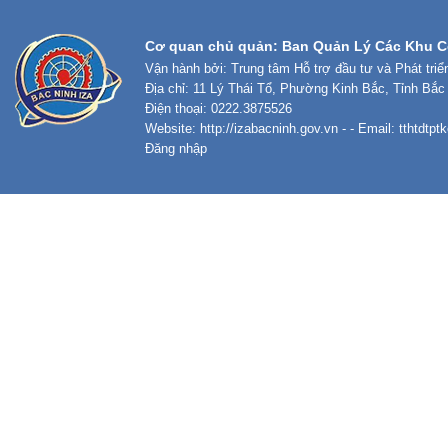
Cơ quan chủ quản: Ban Quản Lý Các Khu C
Vận hành bởi: Trung tâm Hỗ trợ đầu tư và Phát tri
Địa chỉ: 11 Lý Thái Tổ, Phường Kinh Bắc, Tỉnh Bắc
Điện thoại: 0222.3875526
Website:
http://izabacninh.gov.vn
- - Email:
tthtdtp
Đăng nhập