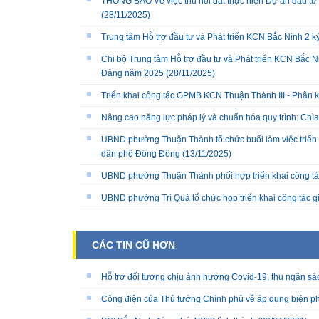
THÔNG BÁO Về việc thu hồi đất thực hiện Dự án đầu tư 
(28/11/2025)
Trung tâm Hỗ trợ đầu tư và Phát triển KCN Bắc Ninh 2 
Chi bộ Trung tâm Hỗ trợ đầu tư và Phát triển KCN Bắc Ni
Đảng năm 2025
(28/11/2025)
Triển khai công tác GPMB KCN Thuận Thành III - Phân k
Nâng cao năng lực pháp lý và chuẩn hóa quy trình: Chì
UBND phường Thuận Thành tổ chức buổi làm việc triển k
dân phố Đông Đông
(13/11/2025)
UBND phường Thuận Thành phối hợp triển khai công tá
UBND phường Trí Quả tổ chức họp triển khai công tác 
CÁC TIN CŨ HƠN
Hỗ trợ đối tượng chịu ảnh hưởng Covid-19, thu ngân sá
Công điện của Thủ tướng Chính phủ về áp dụng biện phá