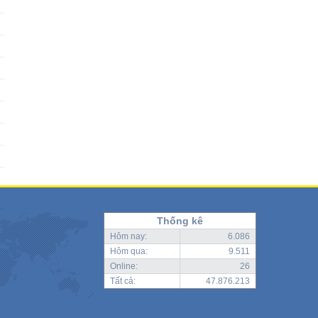
Thống kê
Hôm nay:
6.086
Hôm qua:
9.511
Online:
26
Tất cả:
47.876.213