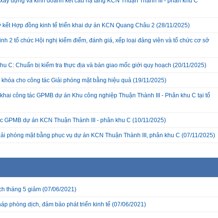
xây dựng và kinh doanh kết cấu hạ tầng KCN Thuận Thành III - phân khu C
ký kết Hợp đồng kinh tế triển khai dự án KCN Quang Châu 2
(28/11/2025)
nh 2 tổ chức Hội nghị kiểm điểm, đánh giá, xếp loại đảng viên và tổ chức cơ sở
hu C: Chuẩn bị kiểm tra thực địa và bàn giao mốc giới quy hoạch
(20/11/2025)
a khóa cho công tác Giải phóng mặt bằng hiệu quả
(19/11/2025)
hai công tác GPMB dự án Khu công nghiệp Thuận Thành III - Phân khu C tại tổ
c GPMB dự án KCN Thuận Thành III - phân khu C
(10/11/2025)
giải phóng mặt bằng phục vụ dự án KCN Thuận Thành III, phân khu C
(07/11/2025)
ch tháng 5 giảm
(07/06/2021)
p phòng dịch, đảm bảo phát triển kinh tế
(07/06/2021)