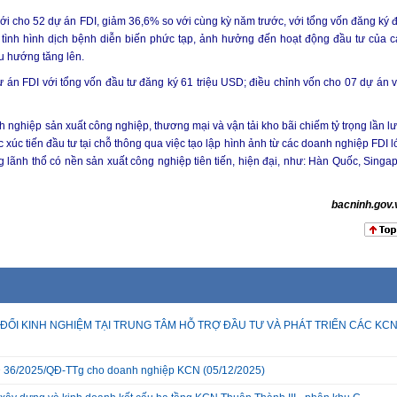
ới cho 52 dự án FDI, giảm 36,6% so với cùng kỳ năm trước, với tổng vốn đăng ký đ
 tình hình dịch bệnh diễn biến phức tạp, ảnh hưởng đến hoạt động đầu tư của c
xu hướng tăng lên.
ự án FDI với tổng vốn đầu tư đăng ký 61 triệu USD; điều chỉnh vốn cho 07 dự án v
 nghiệp sản xuất công nghiệp, thương mại và vận tải kho bãi chiếm tỷ trọng lần lư
xúc tiến đầu tư tại chỗ thông qua việc tạo lập hình ảnh từ các doanh nghiệp FDI l
 lãnh thổ có nền sản xuất công nghiệp tiên tiến, hiện đại, như: Hàn Quốc, Singap
bacninh.gov.
ĐỔI KINH NGHIỆM TẠI TRUNG TÂM HỖ TRỢ ĐẦU TƯ VÀ PHÁT TRIỂN CÁC KC
 QĐ 36/2025/QĐ-TTg cho doanh nghiệp KCN
(05/12/2025)