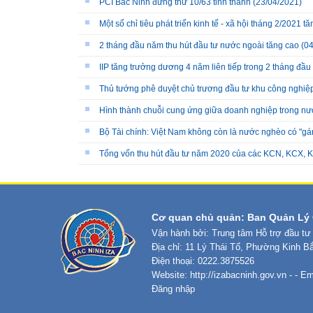
PCI Bắc Ninh đứng thứ 10/63 tỉnh thành
(23/04/2021)
Một số chỉ tiêu phát triển kinh tế - xã hội tháng 2/2021 t
2 tháng đầu năm thu hút đầu tư nước ngoài tăng cao
(04
IIP tăng trưởng dương 4 năm liên tiếp trong 2 tháng đầ
Thủ tướng phê duyệt chủ trương đầu tư khu công nghiệ
Hình thành chuỗi cung ứng giữa doanh nghiệp trong nư
Bộ Tài chính: Việt Nam không còn là nước nghèo có "g
Tổng vốn thu hút đầu tư năm 2020 của các KCN, KCX, K
Cơ quan chủ quản: Ban Quản Lý 
Vận hành bởi: Trung tâm Hỗ trợ đầu tư
Địa chỉ: 11 Lý Thái Tổ, Phường Kinh B
Điện thoại: 0222.3875526
Website:
http://izabacninh.gov.vn
- - Em
Đăng nhập