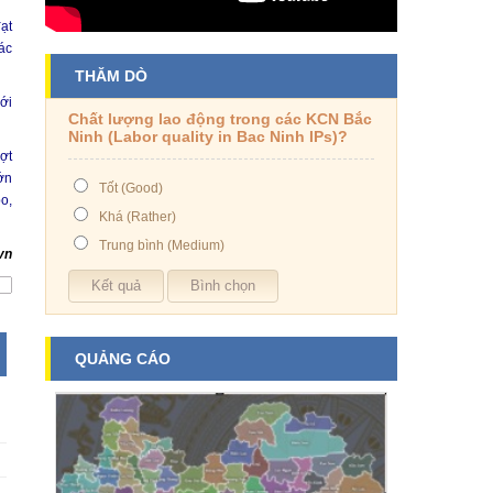
ạt
ác
THĂM DÒ
ới
Chất lượng lao động trong các KCN Bắc
Ninh (Labor quality in Bac Ninh IPs)?
ợt
ớn
Tốt (Good)
o,
Khá (Rather)
Trung bình (Medium)
vn
QUẢNG CÁO
N