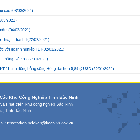
ăng cao
(08/03/2021)
/03/2021)
u năm
(04/03/2021)
p Thuận Thành I
(22/02/2021)
ớc với doanh nghiệp FDI
(02/02/2021)
ánh nặng" về nợ
(27/01/2021)
KT 11 tỉnh đồng bằng sông Hồng đạt hơn 5,89 tỷ USD
(20/01/2021)
Các Khu Công Nghiệp Tỉnh Bắc Ninh
 và Phát triển Khu công nghiệp Bắc Ninh
ắc, Tỉnh Bắc Ninh
ail:
tthtdtptkcn.bqlckcn@bacninh.gov.vn