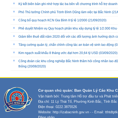
Ký kết biên bản ghi nhớ hợp tác ba bên về chương trình hỗ trợ doanh
Phó Thủ tướng Chính phủ Trịnh Đình Dũng làm việc tại Bắc Ninh
(21/
Công bố quy hoạch KCN Gia Bình II tỷ lệ 1/2000
(21/09/2020)
Phê duyệt Nhiệm vụ Quy hoạch phân khu xây dựng tỷ lệ 1/2.000 Khu cô
Giảm tiền thuê đất năm 2020 đối với các đối tượng ảnh hưởng dịch c
Tăng cường quản lý, chấn chỉnh công tác an toàn vệ sinh lao động
(0
Kim ngạch xuất khẩu 8 tháng ước đạt hơn 20,64 tỷ USD
(03/09/2020)
Công đoàn các khu công nghiệp Bắc Ninh thăm hỏi công nhân lao độn
thông
(20/08/2020)
Cơ quan chủ quản: Ban Quản Lý Các Khu C
Vận hành bởi: Trung tâm Hỗ trợ đầu tư và Phát tri
Địa chỉ: 11 Lý Thái Tổ, Phường Kinh Bắc, Tỉnh Bắc
Điện thoại: 0222.3875526
Website:
http://izabacninh.gov.vn
- - Email:
tthtdtp
Đăng nhập