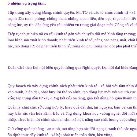
5 nhiệm vụ trọng tâm:
Tập trung xây dựng Đảng, chính quyền, MTTQ và các tổ chức chính trị - xã h
mạnh đấu tranh phòng, chống tham nhũng, quan liêu, tiêu cực, thực hành tiết
năng lực, uy tín, đáp ứng yêu cầu nhiệm vụ trong giai đoạn mới. Củng cố và 
Tiếp tục thực hiện tái cơ cấu kinh tế gắn với chuyển đổi mô hình tăng trưởng; 
loại hình sản xuất kinh doanh; phát triển kinh tế số, nâng cao năng suất, chất
lực, tạo động lực để phát triển kinh tế, trong đó chú trọng tạo đột phá phát tri
Đoàn Chủ tịch Đại hội biểu quyết thông qua Nghị quyết Đại hội đại biểu Đảng
Quy hoạch và xây dựng chính sách phát triển kinh tế - xã hội với tầm nhìn 
văn minh, hiện đại, phát huy lợi thế so sánh, tạo động lực mới với vai trò 
vốn; tập trung đầu tư xây dựng kết cấu hạ tầng, gắn kết đồng bộ giữa thành th
Quản lý chặt chẽ, sử dụng hợp lý, hiệu quả đất đai, tài nguyên; bảo vệ, cải th
huy bản sắc văn hóa Kinh Bắc và ứng dụng khoa học - công nghệ, đổi mới s
nhập. Thực hiện tốt chính sách an sinh xã hội; nâng cao chất lượng cuộc sống
Giữ vững quốc phòng - an ninh, mở rộng hợp tác đối ngoại, tranh thủ các ngu
ổn định thúc đẩy kinh tế - xã hội phát triển toàn diện, bền vững.