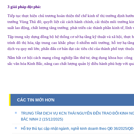
3 giải pháp đột phá:
Tiếp tục thực hiện chủ trương hoàn thiện thể chế kinh tế thị trường định hướn
trưởng Vùng Thủ đô; quyết liệt cải cách hành chính, cải thiện môi trường ki
suất lao động, chất lượng tăng trưởng; phát triển các thành phần kinh tế, lĩnh
Tập trung xây dựng đồng bộ hệ thống cơ sở hạ tầng kỹ thuật và xã hội, thực h
trình đô thị hóa, tập trung cao khắc phục ô nhiễm môi trường; hỗ trợ hạ tầng
dịch vụ quy mô lớn; phấn đấu cơ bản đạt các tiêu chí của thành phố trực thuộ
Nắm bắt cơ hội cách mạng công nghiệp lần thứ tư, ứng dụng khoa học công ng
sắc văn hóa Kinh Bắc, nâng cao chất lượng quản lý điều hành phù hợp với quá 
CÁC TIN MỚI HƠN
TRUNG TÂM DỊCH VỤ KCN THÁI NGUYÊN ĐẾN TRAO ĐỔI KINH NG
BẮC NINH 2
(15/12/2025)
Hỗ trợ thủ tục cập nhật ngành, nghề kinh doanh theo QĐ 36/2025/