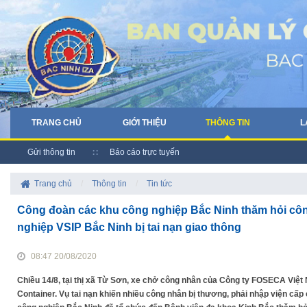
TRANG CHỦ
GIỚI THIỆU
THÔNG TIN
L
Gửi thông tin
Báo cáo trực tuyến
Trang chủ
/
Thông tin
/
Tin tức
Công đoàn các khu công nghiệp Bắc Ninh thăm hỏi côn
nghiệp VSIP Bắc Ninh bị tai nạn giao thông
08:47 20/08/2020
Chiều 14/8, tại thị xã Từ Sơn, xe chở công nhân của Công ty FOSECA Việ
Container. Vụ tai nạn khiến nhiều công nhân bị thương, phải nhập viện c