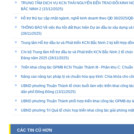
TRUNG TÂM DỊCH VỤ KCN THÁI NGUYÊN ĐẾN TRAO ĐỔI KINH NG
BẮC NINH 2
(15/12/2025)
Hỗ trợ thủ tục cập nhật ngành, nghề kinh doanh theo QĐ 36/2025/
THÔNG BÁO Về việc thu hồi đất thực hiện Dự án đầu tư xây dựng và 
(28/11/2025)
Trung tâm Hỗ trợ đầu tư và Phát triển KCN Bắc Ninh 2 ký kết Hợp đồ
Chi bộ Trung tâm Hỗ trợ đầu tư và Phát triển KCN Bắc Ninh 2 tổ chức 
Đảng năm 2025
(28/11/2025)
Triển khai công tác GPMB KCN Thuận Thành III - Phân khu C: Chuẩn b
Nâng cao năng lực pháp lý và chuẩn hóa quy trình: Chìa khóa cho cô
UBND phường Thuận Thành tổ chức buổi làm việc triển khai công tác
dân phố Đông Đông
(13/11/2025)
UBND phường Thuận Thành phối hợp triển khai công tác GPMB dự án
UBND phường Trí Quả tổ chức họp triển khai công tác giải phóng mặ
CÁC TIN CŨ HƠN