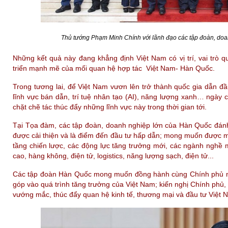
Thủ tướng Phạm Minh Chính với lãnh đạo các tập đoàn, do
Những kết quả này đang khẳng định Việt Nam có vị trí, vai trò 
triển mạnh mẽ của mối quan hệ hợp tác Việt Nam- Hàn Quốc.
Trong tương lai, để Việt Nam vươn lên trở thành quốc gia dẫn đầ
lĩnh vực bán dẫn, trí tuệ nhân tạo (AI), năng lượng xanh… ngà
chặt chẽ tác thúc đẩy những lĩnh vực này trong thời gian tới.
Tại Tọa đàm, các tập đoàn, doanh nghiệp lớn của Hàn Quốc đánh
được cải thiện và là điểm đến đầu tư hấp dẫn; mong muốn được mở 
tầng chiến lược, các động lực tăng trưởng mới, các ngành nghề 
cao, hàng không, điện tử, logistics, năng lượng sạch, điện tử...
Các tập đoàn Hàn Quốc mong muốn đồng hành cùng Chính phủ nỗ 
góp vào quá trình tăng trưởng của Việt Nam; kiến nghị Chính phủ
vướng mắc, thúc đẩy quan hệ kinh tế, thương mại và đầu tư Việt 