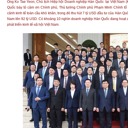
Ông Ko Tae Yeon, Chủ tịch Hiệp hội Doanh nghiệp Hàn Quốc tại Việt Nam (
Quốc bày tỏ cảm ơn Chính phủ, Thủ tướng Chính phủ Phạm Minh Chính tổ c
cảnh kinh tế toàn cầu khó khăn, trong đó thu hút 7 tỷ USD đầu tư của Hàn Q
Nam lên 92 tỷ USD. Có khoảng 10 nghìn doanh nghiệp Hàn Quốc đang hoạt độn
phát triển kinh tế-xã hội Việt Nam.