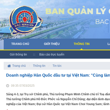
TRANG CHỦ
GIỚI THIỆU
THÔNG TIN
L
Gửi thông tin
Báo cáo trực tuyến
Trang chủ
/
Thông tin
/
Tin tức
Doanh nghiệp Hàn Quốc đầu tư tại Việt Nam: “Cùng là
09:35 07/03/2025
Sáng 4-3, tại Trụ sở Chính phủ, Thủ tướng Phạm Minh Chính chủ trì Toạ 
Thủ tướng Chính phủ Hồ Đức Phớc và Nguyễn Chí Dũng; đại diện lãnh đạo 
nghiệp của Việt Nam; Đại sứ Hàn Quốc tại Việt Nam Choi Young Sam; lãnh đ