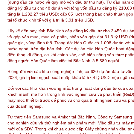
(đứng đầu cả nước về quy mô vốn đầu tư thu hút). Từ đầu năm đến 
đăng ký đầu tư cho 48 dự án với tổng vốn đầu tư đăng ký 210,83
tăng là 1.232,27 triệu USD; cấp 05 lượt thông báo chấp thuận gó
tại tổ chức kinh tế với giá trị là 3,91 triệu USD.
Lũy kế đến nay, tỉnh Bắc Ninh cấp đăng ký đầu tư cho 2.459 dự á
và góp vốn mua, mua cổ phần, phần vốn góp đạt 31,3 tỷ USD (đứ
quốc gia, vùng lãnh thổ. Trong đó: Hàn Quốc có 1.008 dự án với 
nước ngoài trên địa bàn tỉnh. Các dự án của Hàn Quốc hoạt động 
điện thoại di động, cơ khí chính xác, chế biến nông sản thực ph
động người Hàn Quốc làm việc tại Bắc Ninh là 5.589 người.
Riêng đối với các khu công nghiệp tỉnh, có 620 dự án đầu tư vố
2024, giá trị kim ngạch xuất nhập khẩu là 57,4 tỷ USD, nộp ngân 
Đối với các khó khăn vướng mắc trong hoạt động đầu tư của doa
khích mạnh mẽ hơn trong lĩnh vực nghiên cứu và phát triển (R&D
máy móc thiết bị trước để phục vụ cho quá trình nghiên cứu và ph
của doanh nghiệp.
Từ thực tiễn Samsung và Amkor tại Bắc Ninh, Công ty Samsung D
cho nghiên cứu và thử nghiệm sản phẩm mới. Việc đầu tư máy mó
mới của SDV. Trong khi chưa được cấp Giấy chứng nhận đầu tư c