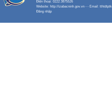
Điện thoại: 0222.3875526
Website:
http://izabacninh.gov.vn
- - Email:
tthtdtp
Đăng nhập