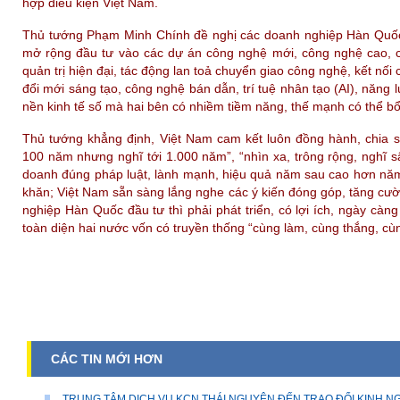
hợp điều kiện Việt Nam.
Thủ tướng Phạm Minh Chính đề nghị các doanh nghiệp Hàn Quốc
mở rộng đầu tư vào các dự án công nghệ mới, công nghệ cao, côn
quản trị hiện đại, tác động lan toả chuyển giao công nghệ, kết nối
đổi mới sáng tạo, công nghệ bán dẫn, trí tuệ nhân tạo (AI), năng lư
nền kinh tế số mà hai bên có nhiềm tiềm năng, thế mạnh có thể bổ
Thủ tướng khẳng định, Việt Nam cam kết luôn đồng hành, chia sẻ
100 năm nhưng nghĩ tới 1.000 năm”, “nhìn xa, trông rộng, nghĩ 
doanh đúng pháp luật, lành mạnh, hiệu quả năm sau cao hơn năm 
khăn; Việt Nam sẵn sàng lắng nghe các ý kiến đóng góp, tăng cườ
nghiệp Hàn Quốc đầu tư thì phải phát triển, có lợi ích, ngày càn
toàn diện hai nước vốn có truyền thống “cùng làm, cùng thắng, cù
CÁC TIN MỚI HƠN
TRUNG TÂM DỊCH VỤ KCN THÁI NGUYÊN ĐẾN TRAO ĐỔI KINH NG