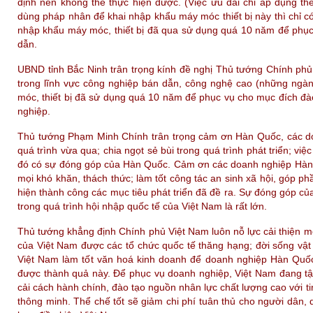
định nên không thể thực hiện được. (Việc ưu đãi chỉ áp dụng th
dùng pháp nhân để khai nhập khẩu máy móc thiết bị này thì chỉ c
nhập khẩu máy móc, thiết bị đã qua sử dụng quá 10 năm để phục
dẫn.
UBND tỉnh Bắc Ninh trân trọng kính đề nghị Thủ tướng Chính ph
trong lĩnh vực công nghiệp bán dẫn, công nghệ cao (những ngà
móc, thiết bị đã sử dụng quá 10 năm để phục vụ cho mục đích đào
nghiệp.
Thủ tướng Phạm Minh Chính trân trọng cảm ơn Hàn Quốc, các d
quá trình vừa qua; chia ngọt sẻ bùi trong quá trình phát triển; việ
đó có sự đóng góp của Hàn Quốc. Cảm ơn các doanh nghiệp Hàn
mọi khó khăn, thách thức; làm tốt công tác an sinh xã hội, góp 
hiện thành công các mục tiêu phát triển đã đề ra. Sự đóng góp c
trong quá trình hội nhập quốc tế của Việt Nam là rất lớn.
Thủ tướng khẳng định Chính phủ Việt Nam luôn nỗ lực cải thiện mô
của Việt Nam được các tổ chức quốc tế thăng hạng; đời sống vật 
Việt Nam làm tốt văn hoá kinh doanh để doanh nghiệp Hàn Quốc
được thành quả này. Để phục vụ doanh nghiệp, Việt Nam đang tập 
cải cách hành chính, đào tạo nguồn nhân lực chất lượng cao với ti
thông minh. Thể chế tốt sẽ giảm chi phí tuân thủ cho người dân, d