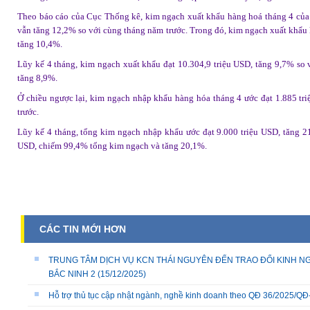
Theo báo cáo của Cục Thống kê, kim ngạch xuất khẩu hàng hoá tháng 4 của t
vẫn tăng 12,2% so với cùng tháng năm trước. Trong đó, kim ngạch xuất khẩu 
tăng 10,4%.
Lũy kế 4 tháng, kim ngạch xuất khẩu đạt 10.304,9 triệu USD, tăng 9,7% so 
tăng 8,9%.
Ở chiều ngược lại, kim ngạch nhập khẩu hàng hóa tháng 4 ước đạt 1.885 tr
trước.
Lũy kế 4 tháng, tổng kim ngạch nhập khẩu ước đạt 9.000 triệu USD, tăng 21
USD, chiếm 99,4% tổng kim ngạch và tăng 20,1%.
CÁC TIN MỚI HƠN
TRUNG TÂM DỊCH VỤ KCN THÁI NGUYÊN ĐẾN TRAO ĐỔI KINH NG
BẮC NINH 2
(15/12/2025)
Hỗ trợ thủ tục cập nhật ngành, nghề kinh doanh theo QĐ 36/2025/