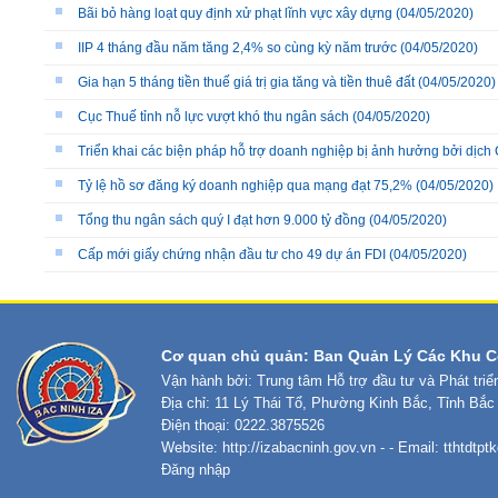
Bãi bỏ hàng loạt quy định xử phạt lĩnh vực xây dựng
(04/05/2020)
IIP 4 tháng đầu năm tăng 2,4% so cùng kỳ năm trước
(04/05/2020)
Gia hạn 5 tháng tiền thuế giá trị gia tăng và tiền thuê đất
(04/05/2020)
Cục Thuế tỉnh nỗ lực vượt khó thu ngân sách
(04/05/2020)
Triển khai các biện pháp hỗ trợ doanh nghiệp bị ảnh hưởng bởi dịch
Tỷ lệ hồ sơ đăng ký doanh nghiệp qua mạng đạt 75,2%
(04/05/2020)
Tổng thu ngân sách quý I đạt hơn 9.000 tỷ đồng
(04/05/2020)
Cấp mới giấy chứng nhận đầu tư cho 49 dự án FDI
(04/05/2020)
Cơ quan chủ quản: Ban Quản Lý Các Khu C
Vận hành bởi: Trung tâm Hỗ trợ đầu tư và Phát tri
Địa chỉ: 11 Lý Thái Tổ, Phường Kinh Bắc, Tỉnh Bắc
Điện thoại: 0222.3875526
Website:
http://izabacninh.gov.vn
- - Email:
tthtdtp
Đăng nhập