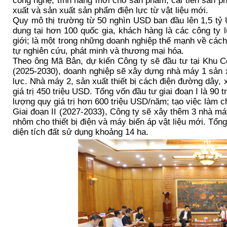
công nghệ, tính năng mới cho sản phẩm, cải tiến sản ph
xuất và sản xuất sản phẩm điện lực từ vật liệu mới.
Quy mô thị trường từ 50 nghìn USD ban đầu lên 1,5 t
dụng tại hơn 100 quốc gia, khách hàng là các công ty l
giới; là một trong những doanh nghiệp thế mạnh về cách
tự nghiên cứu, phát minh và thương mại hóa.
Theo ông Mã Bân, dự kiến Công ty sẽ đầu tư tại Khu Cô
(2025-2030), doanh nghiệp sẽ xây dựng nhà máy 1 sản xu
lực. Nhà máy 2, sản xuất thiết bị cách điện đường dây, 
giá trị 450 triệu USD. Tổng vốn đầu tư giai đoạn I là 90 
lượng quy giá trị hơn 600 triệu USD/năm; tạo việc làm c
Giai đoạn II (2027-2033), Công ty sẽ xây thêm 3 nhà máy 
nhôm cho thiết bị điện và máy biến áp vật liệu mới. Tổn
diện tích đất sử dụng khoảng 14 ha.