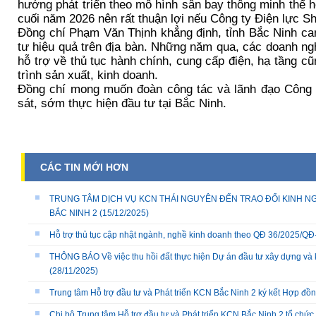
hướng phát triển theo mô hình sân bay thông minh thế 
cuối năm 2026 nên rất thuận lợi nếu Công ty Điện lực 
Đồng chí Phạm Văn Thịnh khẳng định, tỉnh Bắc Ninh cam
tư hiệu quả trên địa bàn. Những năm qua, các doanh ng
hỗ trợ về thủ tục hành chính, cung cấp điện, hạ tầng 
trình sản xuất, kinh doanh.
Đồng chí mong muốn đoàn công tác và lãnh đạo Công 
sát, sớm thực hiện đầu tư tại Bắc Ninh.
CÁC TIN MỚI HƠN
TRUNG TÂM DỊCH VỤ KCN THÁI NGUYÊN ĐẾN TRAO ĐỔI KINH NG
BẮC NINH 2
(15/12/2025)
Hỗ trợ thủ tục cập nhật ngành, nghề kinh doanh theo QĐ 36/2025/
THÔNG BÁO Về việc thu hồi đất thực hiện Dự án đầu tư xây dựng và 
(28/11/2025)
Trung tâm Hỗ trợ đầu tư và Phát triển KCN Bắc Ninh 2 ký kết Hợp đồ
Chi bộ Trung tâm Hỗ trợ đầu tư và Phát triển KCN Bắc Ninh 2 tổ chức 