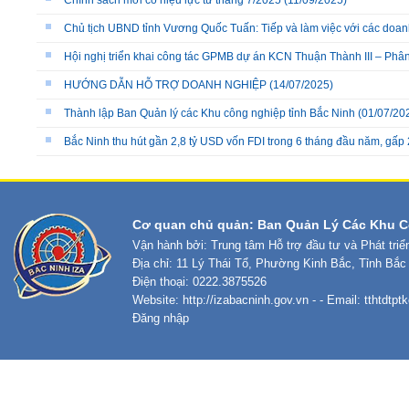
Chính sách mới có hiệu lực từ tháng 7/2025
(11/09/2025)
Chủ tịch UBND tỉnh Vương Quốc Tuấn: Tiếp và làm việc với các doanh
Hội nghị triển khai công tác GPMB dự án KCN Thuận Thành III – Phâ
HƯỚNG DẪN HỖ TRỢ DOANH NGHIỆP
(14/07/2025)
Thành lập Ban Quản lý các Khu công nghiệp tỉnh Bắc Ninh
(01/07/20
Bắc Ninh thu hút gần 2,8 tỷ USD vốn FDI trong 6 tháng đầu năm, gấp 
Cơ quan chủ quản: Ban Quản Lý Các Khu C
Vận hành bởi: Trung tâm Hỗ trợ đầu tư và Phát tri
Địa chỉ: 11 Lý Thái Tổ, Phường Kinh Bắc, Tỉnh Bắc
Điện thoại: 0222.3875526
Website:
http://izabacninh.gov.vn
- - Email:
tthtdtp
Đăng nhập