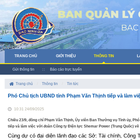
TRANG CHỦ
GIỚI THIỆU
THÔNG TIN
L
Gửi thông tin
Báo cáo trực tuyến
Trang chủ
/
Thông tin
/
Tin tức
Phó Chủ tịch UBND tỉnh Phạm Văn Thịnh tiếp và làm vi
10:31 24/09/2025
Chiều 23/9, đồng chí Phạm Văn Thịnh, Ủy viên Ban Thường vụ Tỉnh ủy, Phó
tiếp và làm việc với đoàn Công ty Điện lực Shemar Power (Trung Quốc) về 
Cùng dự có đại diện lãnh đạo các Sở: Tài chính, Công