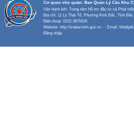
Cơ quan chủ quản: Ban Quản Lý Các Khu C
Vận hành bởi: Trung tâm Hỗ trợ đầu tư và Phát tri
Địa chỉ: 11 Lý Thái Tổ, Phường Kinh Bắc, Tỉnh Bắc
Điện thoại: 0222.3875526
Website:
http://izabacninh.gov.vn
- - Email:
tthtdtp
Đăng nhập