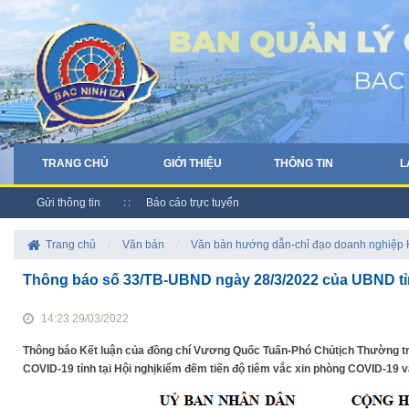
TRANG CHỦ
GIỚI THIỆU
THÔNG TIN
L
Gửi thông tin
Báo cáo trực tuyến
Trang chủ
/
Văn bản
/
Văn bản hướng dẫn-chỉ đạo doanh nghiệp
Thông báo số 33/TB-UBND ngày 28/3/2022 của UBND tỉ
14:23 29/03/2022
Thông báo Kết luận của đồng chí Vương Quốc Tuấn-Phó Chủtịch Thường tr
COVID-19 tỉnh tại Hội nghịkiểm đếm tiến độ tiêm vắc xin phòng COVID-19 và