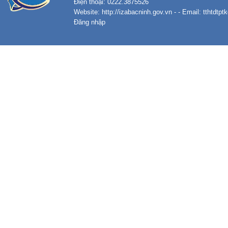
Điện thoại: 0222.3875526
Website:
http://izabacninh.gov.vn
- - Email:
tthtdtp
Đăng nhập