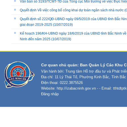
Văn bản số 3193/TCMT-TĐ của Tổng cục Môi trường về việc thực hiệ
Quyết định Về việc công bố công khai dự toán ngân sách nhà nước
(
Quyết định số 222/QĐ-UBND ngày 09/5/2019 của UBND tỉnh Bắc Ninh v
giai đoạn 2019-2025
(10/07/2019)
Kế hoạch 196/KH-UBND ngày 18/6/2019 của UBND tỉnh Bắc Ninh về việ
Ninh đến năm 2025
(10/07/2019)
Cơ quan chủ quản: Ban Quản Lý Các Khu C
Vận hành bởi: Trung tâm Hỗ trợ đầu tư và Phát tri
Địa chỉ: 11 Lý Thái Tổ, Phường Kinh Bắc, Tỉnh Bắc
Điện thoại: 0222.3875526
Website:
http://izabacninh.gov.vn
- - Email:
tthtdtp
Đăng nhập