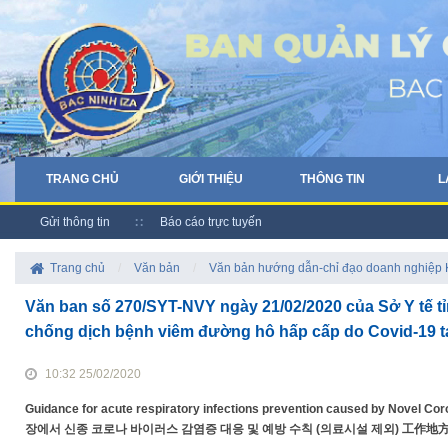
TRANG CHỦ
GIỚI THIỆU
THÔNG TIN
L
Gửi thông tin
Báo cáo trực tuyến
Trang chủ
/
Văn bản
/
Văn bản hướng dẫn-chỉ đạo doanh nghiệp
Văn ban số 270/SYT-NVY ngày 21/02/2020 của Sở Y tế t
chống dịch bệnh viêm đường hô hấp cấp do Covid-19 tại
10:32 25/02/2020
Guidance for acute respiratory infections prevention caused by Novel Coron
장에서 신종 코로나 바이러스 감염증 대응 및 예방 수칙 (의료시설 제외) 