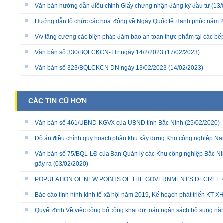
Văn bản hướng dẫn điều chỉnh Giấy chứng nhận đăng ký đầu tư
(13/
Hướng dẫn tổ chức các hoạt động về Ngày Quốc tế Hạnh phúc năm 
V/v tăng cường các biện pháp đảm bảo an toàn thực phẩm tại các bếp 
Văn bản số 330/BQLCKCN-TTr ngày 14/2/2023
(17/02/2023)
Văn bản số 323/BQLCKCN-DN ngày 13/02/2023
(14/02/2023)
CÁC TIN CŨ HƠN
Văn bản số 461/UBND-KGVX của UBND tỉnh Bắc Ninh
(25/02/2020)
Đồ án điều chỉnh quy hoạch phân khu xây dựng Khu công nghiệp Nam 
Văn bản số 75/BQL-LĐ của Ban Quản lý các Khu công nghiệp Bắc Nin
gây ra
(03/02/2020)
POPULATION OF NEW POINTS OF THE GOVERNMENT'S DECREE 40/
Báo cáo tình hình kinh tế-xã hội năm 2019, Kế hoạch phát triển KT-
Quyết định Về việc công bố công khai dự toán ngân sách bổ sung n