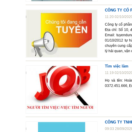
CÔNG TY CỔ 
11:20 02/10/202
Công ty cổ phần
Địa chỉ: Số 10,
Email: tuyendu
01/10/2012 tự h
chuyên cung cấp
lý hải quan, vận
Tìm việc làm
11:19 02/10/202
Họ và tên: Hoà
0372.451.666, 
CÔNG TY TNH
09:03 28/09/202