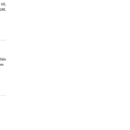
Võ,
186,
Tiên
com