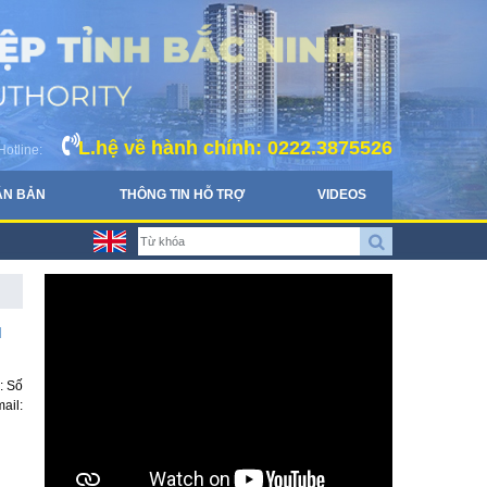
L.hệ về hành chính: 0222.3875526
Hotline:
ĂN BẢN
THÔNG TIN HỖ TRỢ
VIDEOS
H
: Số
ail: