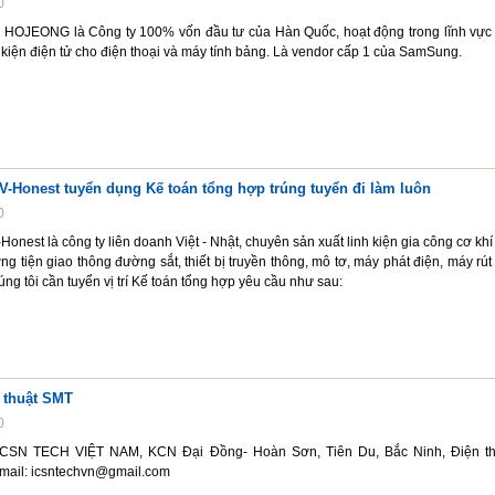
0
OJEONG là Công ty 100% vốn đầu tư của Hàn Quốc, hoạt động trong lĩnh vực
nh kiện điện tử cho điện thoại và máy tính bảng. Là vendor cấp 1 của SamSung.
V-Honest tuyển dụng Kế toán tổng hợp trúng tuyển đi làm luôn
0
nest là công ty liên doanh Việt - Nhật, chuyên sản xuất linh kiện gia công cơ khi
 tiện giao thông đường sắt, thiết bị truyền thông, mô tơ, máy phát điện, máy rút 
úng tôi cần tuyển vị trí Kế toán tổng hợp yêu cầu như sau:
 thuật SMT
0
CSN TECH VIỆT NAM, KCN Đại Đồng- Hoàn Sơn, Tiên Du, Bắc Ninh, Điện th
mail: icsntechvn@gmail.com