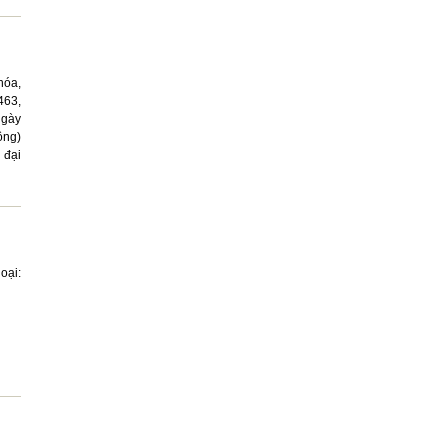
hóa,
463,
ngày
ông)
 đại
oại: