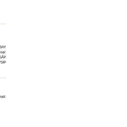
BAY
oại:
 GẤP
VSIP
n
ail: