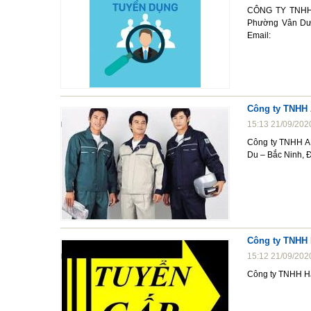
CÔNG TY TNHH 
Phường Vân Dươ
Email:
Công ty TNHH 
15:13 21/09/202
Công ty TNHH A
Du – Bắc Ninh, 
Công ty TNHH 
15:12 21/09/202
Công ty TNHH HJ