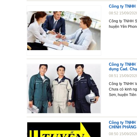
Công ty TNHH 
08:52 15/09/202
Công ty TNHH S
huyện Yên Phong
Công ty TNHH V
dụng Cad. Chư
08:51 15/09/202
Công ty TNHH V-
Chưa có kinh ng
Sơn, huyện Tiên
Công ty TNHH
CHỈNH PHẲNG
08:50 15/09/202