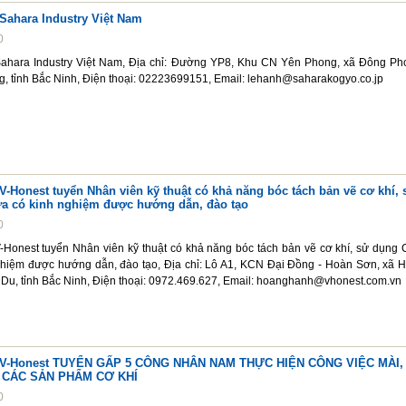
Sahara Industry Việt Nam
0
ahara Industry Việt Nam, Địa chỉ: Đường YP8, Khu CN Yên Phong, xã Đông Ph
, tỉnh Bắc Ninh, Điện thoại: 02223699151, Email: lehanh@saharakogyo.co.jp
-Honest tuyển Nhân viên kỹ thuật có khả năng bóc tách bản vẽ cơ khí, 
a có kinh nghiệm được hướng dẫn, đào tạo
0
Honest tuyển Nhân viên kỹ thuật có khả năng bóc tách bản vẽ cơ khí, sử dụng 
hiệm được hướng dẫn, đào tạo, Địa chỉ: Lô A1, KCN Đại Đồng - Hoàn Sơn, xã 
 Du, tỉnh Bắc Ninh, Điện thoại: 0972.469.627, Email: hoanghanh@vhonest.com.vn
 V-Honest TUYỂN GẤP 5 CÔNG NHÂN NAM THỰC HIỆN CÔNG VIỆC MÀI,
 CÁC SẢN PHẨM CƠ KHÍ
0