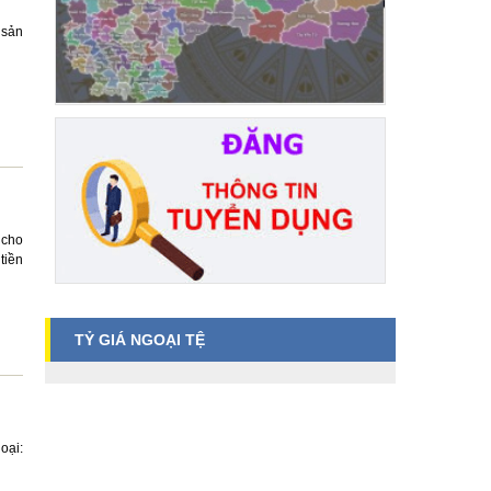
 sản
́ cho
tiền
TỶ GIÁ NGOẠI TỆ
oại: