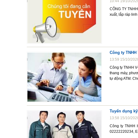
10:44 19/10/202
CÔNG TY TNHH H
xuất, lắp ráp li
Công ty TNHH 
13:59 15/10/202
Công ty TNHH V-Ho
thang máy, phương
tự động ATM. Ch
Tuyển dụng kỹ
13:58 15/10/202
Công ty TNHH I
02222220234, E