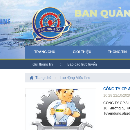
TRANG CHỦ
GIỚI THIỆU
THÔNG TIN
Gửi thông tin
Báo cáo trực tuyến
Trang chủ
/
Lao động-Việc làm
CÔNG TY CP 
10:28 22/10/202
CÔNG TY CP AL
10, đường 5, K
Tuyendung.alse