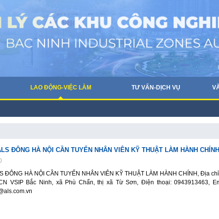
LAO ĐỘNG-VIỆC LÀM
TƯ VẤN-DỊCH VỤ
V
ALS ĐÔNG HÀ NỘI CẦN TUYỂN NHÂN VIÊN KỸ THUẬT LÀM HÀNH CHÍN
0
S ĐÔNG HÀ NỘI CẦN TUYỂN NHÂN VIÊN KỸ THUẬT LÀM HÀNH CHÍNH, Địa chỉ
CN VSIP Bắc Ninh, xã Phù Chẩn, thị xã Từ Sơn, Điện thoại: 0943913463, Em
@als.com.vn