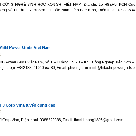
CÔNG NGHỆ SINH HỌC KONISHI VIỆT NAM, Địa chỉ: Lô H8&H9, KCN Quế 
ng và Phường Nam Sơn, TP Bắc Ninh, Tỉnh Bắc Ninh, Điện thoại: 02223634
ABB Power Grids Việt Nam
0
BB Power Grids Việt Nam, Số 1 – Đường TS 23 – Khu Công Nghiệp Tiên Sơn – 
Điện thoại: +842438611010 ext:80, Email: phuong.tran-minh@hitachi-powergrids.
HJ Corp Vina tuyển dụng gấp
0
 Corp Vina, Điện thoại: 0388229386, Email: thanhhoang1885@gmail.com