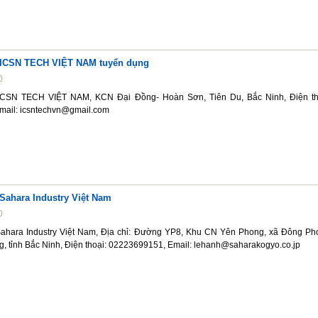
 ICSN TECH VIỆT NAM tuyển dụng
0
CSN TECH VIỆT NAM, KCN Đại Đồng- Hoàn Sơn, Tiên Du, Bắc Ninh, Điện th
mail: icsntechvn@gmail.com
Sahara Industry Việt Nam
0
ahara Industry Việt Nam, Địa chỉ: Đường YP8, Khu CN Yên Phong, xã Đông Ph
, tỉnh Bắc Ninh, Điện thoại: 02223699151, Email: lehanh@saharakogyo.co.jp