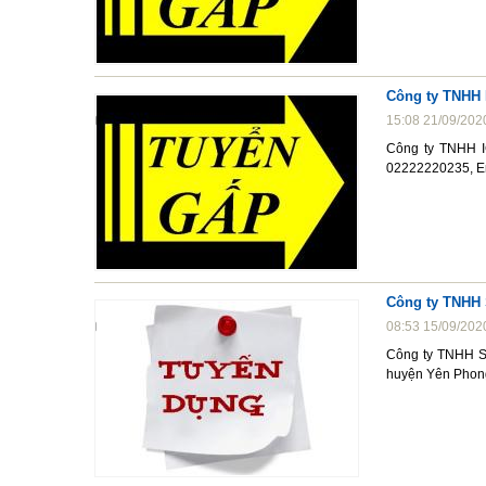
Công ty TNHH
15:08 21/09/202
Công ty TNHH I
02222220235, E
Công ty TNHH 
08:53 15/09/202
Công ty TNHH S
huyện Yên Phong