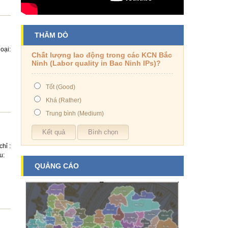
THĂM DÒ
oại:
Chất lượng lao động trong các KCN Bắc
Ninh (Labor quality in Bac Ninh IPs)?
Tốt (Good)
Khá (Rather)
Trung bình (Medium)
hỉ :
u:
QUẢNG CÁO