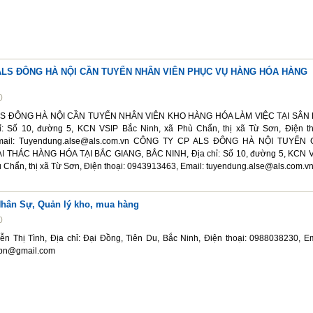
ALS ĐÔNG HÀ NỘI CẦN TUYỂN NHÂN VIÊN PHỤC VỤ HÀNG HÓA HÀNG
0
S ĐÔNG HÀ NỘI CẦN TUYỂN NHÂN VIÊN KHO HÀNG HÓA LÀM VIỆC TẠI SÂN 
ỉ: Số 10, đường 5, KCN VSIP Bắc Ninh, xã Phù Chẩn, thị xã Từ Sơn, Điện th
mail: Tuyendung.alse@als.com.vn CÔNG TY CP ALS ĐÔNG HÀ NỘI TUYỂN
 THÁC HÀNG HÓA TẠI BẮC GIANG, BẮC NINH, Địa chỉ: Số 10, đường 5, KCN 
ù Chẩn, thị xã Từ Sơn, Điện thoại: 0943913463, Email: tuyendung.alse@als.com.v
Nhân Sự, Quản lý kho, mua hàng
0
ễn Thị Tình, Địa chỉ: Đại Đồng, Tiên Du, Bắc Ninh, Điện thoại: 0988038230, Em
0bn@gmail.com