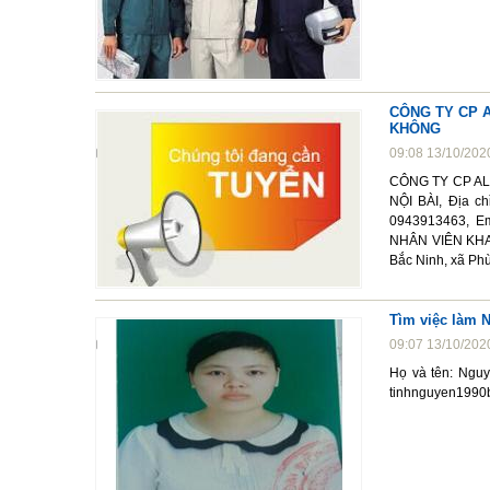
CÔNG TY CP 
KHÔNG
09:08 13/10/202
CÔNG TY CP AL
NỘI BÀI, Địa ch
0943913463, E
NHÂN VIÊN KHAI
Bắc Ninh, xã Ph
Tìm việc làm 
09:07 13/10/202
Họ và tên: Nguy
tinhnguyen199