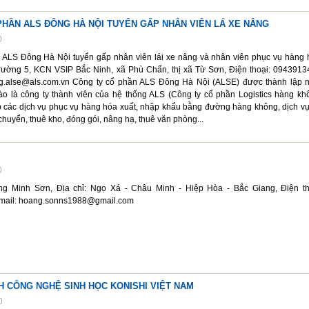
PHẦN ALS ĐÔNG HÀ NỘI TUYỂN GẤP NHÂN VIÊN LÁ XE NÂNG
0
 ALS Đông Hà Nội tuyển gấp nhân viên lái xe nâng và nhân viên phục vụ hàng 
 đường 5, KCN VSIP Bắc Ninh, xã Phù Chẩn, thị xã Từ Sơn, Điện thoại: 0943913
ng.alse@als.com.vn Công ty cổ phần ALS Đông Hà Nội (ALSE) được thành lập 
ào là công ty thành viên của hệ thống ALS (Công ty cổ phần Logistics hàng kh
 các dịch vụ phục vụ hàng hóa xuất, nhập khẩu bằng đường hàng không, dịch vụ
 chuyển, thuê kho, đóng gói, nâng hạ, thuê văn phòng...
0
ng Minh Sơn, Địa chỉ: Ngọ Xá - Châu Minh - Hiệp Hòa - Bắc Giang, Điện th
Email: hoang.sonns1988@gmail.com
H CÔNG NGHỆ SINH HỌC KONISHI VIỆT NAM
0