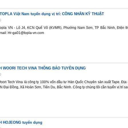
TOPLA Việt Nam tuyển dụng vị trí: CÔNG NHÂN KỸ THUẬT
0
opla VN - Lô J4, KCN Quế Võ (KVMR), Phường Nam Sơn, TP Bắc Ninh, Điện th
mail: Hr-ga01@topla-vn.com
H WOORI TECH VINA THÔNG BÁO TUYỂN DỤNG
0
ori Tech Vina là công ty 100% vốn đầu tư Hàn Quốc Chuyên sản xuất Tape. Địa c
Đại Đồng, Xã Hoàn Sơn, Tiên Du, Bắc Ninh. Công ty chúng tôi cần tuyển vị trí sa
H HOJEONG tuyển dụng