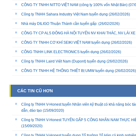
CÔNG TY TNHH NITTO VIỆT NAM (công ty 100% vốn Nhật Bản)
(07/
Công ty TNHH Sahara Industry Việt Nam tuyển dụng
(26/02/2026)
Nhà máy DILIGO Thuận Thành cần tuyển gấp:
(26/02/2026)
CÔNG TY CP ALS ĐÔNG HÀ NỘI TUYỂN NV KHAI THÁC, NV LÁI X
CÔNG TY TNHH CƠ KHÍ SEIKI VIỆT NAM tuyển dụng
(26/02/2026)
CÔNG TNHH LINK ELECTRONICS tuyển dụng
(26/02/2026)
Công ty TNHH Laird Việt Nam (Dupont) tuyển dụng
(26/02/2026)
CÔNG TY TNHH HỆ THỐNG THIẾT BỊ UMW tuyển dụng
(26/02/2026)
CÁC TIN CŨ HƠN
Công ty TNHH V-Honest tuyển Nhân viên kỹ thuật có khả năng bóc t
dẫn, đào tạo
(15/09/2020)
Công ty TNHH V-Honest TUYỂN GẤP 5 CÔNG NHÂN NAM THỰC H
(15/09/2020)
Công ty TNHH V-Honest tuyển dụng Tổ trưởng Tổ Hàn có kinh nghiệm