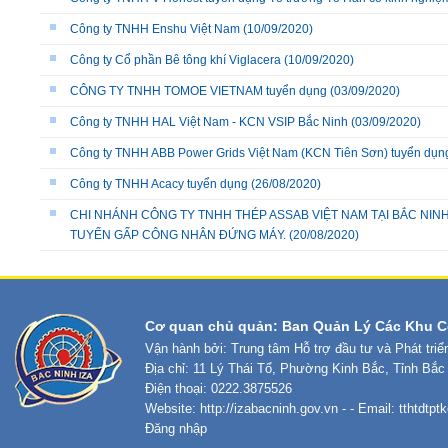
Công ty TNHH Enshu Việt Nam
(10/09/2020)
Công ty Cổ phần Bê tông khí Viglacera
(10/09/2020)
CÔNG TY TNHH TOMOE VIETNAM tuyển dụng
(03/09/2020)
Công ty TNHH HAL Việt Nam - KCN VSIP Bắc Ninh
(03/09/2020)
Công ty TNHH ABB Power Grids Việt Nam (KCN Tiên Sơn) tuyển dụng
Công ty TNHH Acacy tuyển dụng
(26/08/2020)
CHI NHÁNH CÔNG TY TNHH THÉP ASSAB VIỆT NAM TẠI BẮC NIN
TUYỂN GẤP CÔNG NHÂN ĐỨNG MÁY.
(20/08/2020)
Cơ quan chủ quản: Ban Quản Lý Các Khu C
Vận hành bởi: Trung tâm Hỗ trợ đầu tư và Phát tri
Địa chỉ: 11 Lý Thái Tổ, Phường Kinh Bắc, Tỉnh Bắc
Điện thoại: 0222.3875526
Website:
http://izabacninh.gov.vn
- - Email:
tthtdtp
Đăng nhập