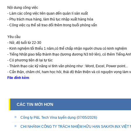
Nội dung công việc
- Làm các công việc liên quan đến quản lí sản xuất
- Phụ trách mua hàng, làm thủ tục nhập xuất hàng hóa
- Công việc cụ thể sẽ trao đổi thêm trong buổi phỏng vấn
Yêu cầu
- Nữ, độ tuổi từ 22-30
- Kinh nghiệm tối thiểu 1 năm,có thể chấp nhận người chưa có kinh nghiệm
- Tiếng Nhật giao tiếp thành thạo (tương đương N3 trở lên), có thêm Tiếng Anh
- Có phương tiện đi lại tự túc
- Thành thạo các kỹ năng vi tính văn phòng như : Word, Excel, Power point...
- Cẩn thận, chăm chỉ, ham học hỏi, thái độ thân thiện và có nguyện vọng làm vi
File đính kèm
CÁC TIN MỚI HƠN
Công ty P&L Tech Vina tuyển dụng
(07/05/2026)
CHI NHÁNH CÔNG TY TRÁCH NHIỆM HỮU HẠN SAKATA INX VIỆT NA