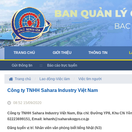
TRANG CHỦ
GIỚI THIỆU
THÔNG TIN
L
Gửi thông tin
Báo cáo trực tuyến
Trang chủ
/
Lao động-Việc làm
/
Việc tìm người
Công ty TNHH Sahara Industry Việt Nam
08:52 15/09/2020
Công ty TNHH Sahara Industry Việt Nam, Địa chỉ: Đường YP8, Khu CN Yên 
02223699151, Email: lehanh@saharakogyo.co.jp
Đăng tuyển vị trí: Nhân viên văn phòng biết tiếng Nhật (N3)