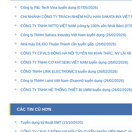
Công ty P&L Tech Vina tuyển dụng
(07/05/2026)
CHI NHÁNH CÔNG TY TRÁCH NHIỆM HỮU HẠN SAKATA INX VIỆT NA
CÔNG TY TNHH NITTO VIỆT NAM (công ty 100% vốn Nhật Bản)
(07/
Công ty TNHH Sahara Industry Việt Nam tuyển dụng
(26/02/2026)
Nhà máy DILIGO Thuận Thành cần tuyển gấp:
(26/02/2026)
CÔNG TY CP ALS ĐÔNG HÀ NỘI TUYỂN NV KHAI THÁC, NV LÁI X
CÔNG TY TNHH CƠ KHÍ SEIKI VIỆT NAM tuyển dụng
(26/02/2026)
CÔNG TNHH LINK ELECTRONICS tuyển dụng
(26/02/2026)
Công ty TNHH Laird Việt Nam (Dupont) tuyển dụng
(26/02/2026)
CÔNG TY TNHH HỆ THỐNG THIẾT BỊ UMW tuyển dụng
(26/02/2026)
CÁC TIN CŨ HƠN
Tuyển dụng kỹ thuật SMT
(15/10/2020)
CÔNG TY CP ALS ĐÔNG HÀ NỘI CẦN TUYỂN NHÂN VIÊN PHỤC 