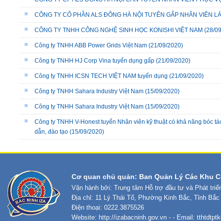
CÔNG TY CỔ PHẦN ALS ĐÔNG HÀ NỘI TUYỂN GẤP NHÂN VIÊN L
CÔNG TY TNHH CÔNG NGHỆ SINH HỌC KONISHI VIỆT NAM
(28/09
Công ty TNHH ABB Power Grids Việt Nam
(21/09/2020)
Công ty TNHH HJ Corp Vina tuyển dụng gấp
(21/09/2020)
Công ty TNHH ICSN TECH VIỆT NAM tuyển dụng
(21/09/2020)
Công ty TNHH Sahara Industry Việt Nam
(15/09/2020)
Công ty TNHH Sahara Industry Việt Nam
(15/09/2020)
Công ty TNHH V-Honest tuyển Nhân viên kỹ thuật có khả năng bóc t
dẫn, đào tạo
(15/09/2020)
Cơ quan chủ quản: Ban Quản Lý Các Khu C
Vận hành bởi: Trung tâm Hỗ trợ đầu tư và Phát tri
Địa chỉ: 11 Lý Thái Tổ, Phường Kinh Bắc, Tỉnh Bắc
Điện thoại: 0222.3875526
Website:
http://izabacninh.gov.vn
- - Email:
tthtdtp