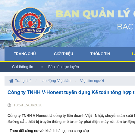
TRANG CHỦ
GIỚI THIỆU
THÔNG TIN
L
Gửi thông tin
Báo cáo trực tuyến
Trang chủ
/
Lao động-Việc làm
/
Việc tìm người
Công ty TNHH V-Honest tuyển dụng Kế toán tổng hợp tr
13:59 15/10/2020
Công ty TNHH V-Honest là công ty liên doanh Việt - Nhật, chuyên sản xuất 
đường sắt, thiết bị truyền thông, mô tơ, máy phát điện, máy rút tiền t
- Theo dõi công nợ với khách hàng, nhà cung cấp