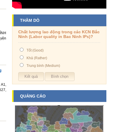
THĂM DÒ
Chất lượng lao động trong các KCN Bắc
ỈNH
Ninh (Labor quality in Bac Ninh IPs)?
uyện
Tốt (Good)
Khá (Rather)
Trung bình (Medium)
g
 A1,
627,
QUẢNG CÁO