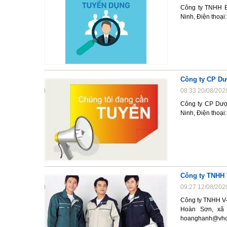
Công ty TNHH En
Ninh, Điện thoạ
Công ty CP D
08:33 20/08/202
Công ty CP Dượ
Ninh, Điện thoạ
Công ty TNHH 
09:27 12/08/202
Công ty TNHH V-
Hoàn Sơn, xã 
hoanghanh@vho