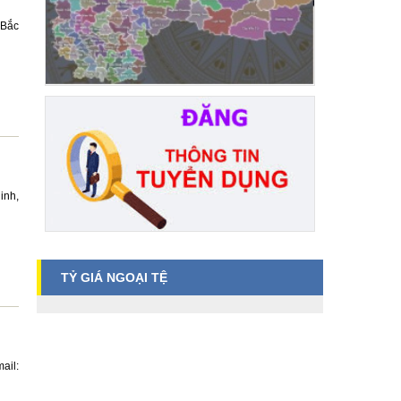
 Bắc
inh,
TỶ GIÁ NGOẠI TỆ
ail: