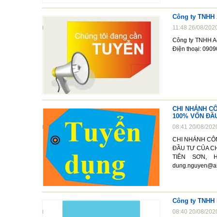
Công ty TNHH 
11:48 26/08/202
Công ty TNHH Ac
Điện thoại: 090
CHI NHÁNH CÔ
100% VỐN ĐẦ
08:41 20/08/202
CHI NHÁNH CÔN
ĐẦU TƯ CỦA CH
TIÊN SƠN, HU
dung.nguyen@a
Công ty TNHH 
08:40 20/08/202