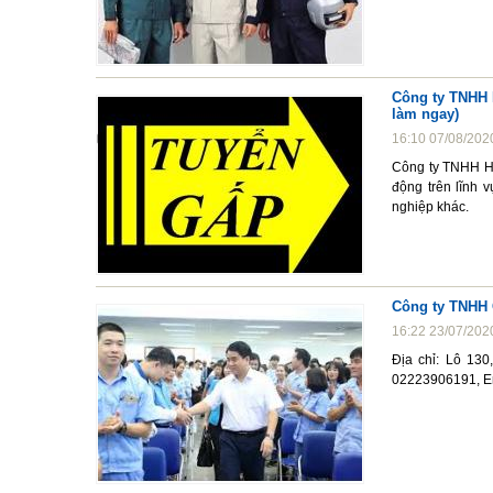
Công ty TNHH 
làm ngay)
16:10 07/08/202
Công ty TNHH HA
động trên lĩnh 
nghiệp khác.
Công ty TNHH 
16:22 23/07/202
Địa chỉ: Lô 130
02223906191, E