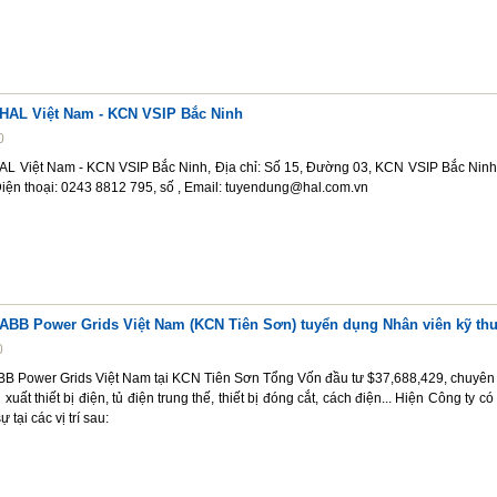
HAL Việt Nam - KCN VSIP Bắc Ninh
0
L Việt Nam - KCN VSIP Bắc Ninh, Địa chỉ: Số 15, Đường 03, KCN VSIP Bắc Ninh
iện thoại: 0243 8812 795, số , Email: tuyendung@hal.com.vn
ABB Power Grids Việt Nam (KCN Tiên Sơn) tuyển dụng Nhân viên kỹ thu
0
B Power Grids Việt Nam tại KCN Tiên Sơn Tổng Vốn đầu tư $37,688,429, chuyên
 xuất thiết bị điện, tủ điện trung thế, thiết bị đóng cắt, cách điện... Hiện Công ty c
 tại các vị trí sau: