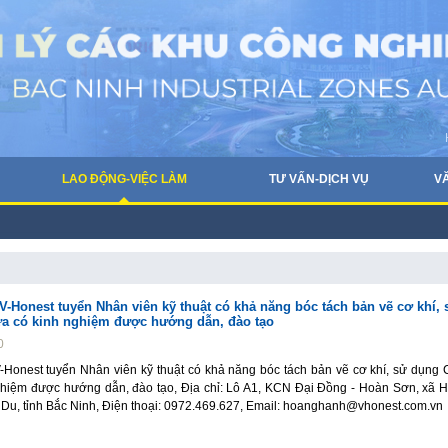
LAO ĐỘNG-VIỆC LÀM
TƯ VẤN-DỊCH VỤ
V
-Honest tuyển Nhân viên kỹ thuật có khả năng bóc tách bản vẽ cơ khí, 
a có kinh nghiệm được hướng dẫn, đào tạo
0
Honest tuyển Nhân viên kỹ thuật có khả năng bóc tách bản vẽ cơ khí, sử dụng 
hiệm được hướng dẫn, đào tạo, Địa chỉ: Lô A1, KCN Đại Đồng - Hoàn Sơn, xã 
 Du, tỉnh Bắc Ninh, Điện thoại: 0972.469.627, Email: hoanghanh@vhonest.com.vn