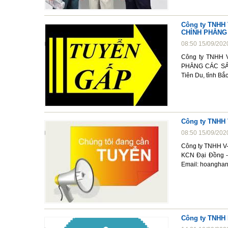
Công ty TNHH
CHỈNH PHẲNG
08:50 15/09/202
Công ty TNHH
PHẲNG CÁC SẢN 
Tiên Du, tỉnh Bắ
Công ty TNHH 
08:50 15/09/202
Công ty TNHH V-H
KCN Đại Đồng - 
Email: hoangha
Công ty TNHH 