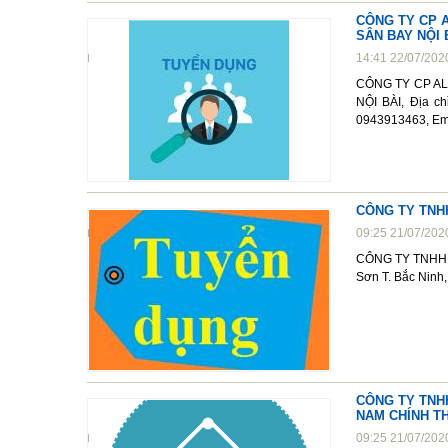
CÔNG TY CP 
SÂN BAY NỘI 
14:41 22/07/202
CÔNG TY CP AL
NỘI BÀI, Địa ch
0943913463, Em
CÔNG TY TNH
09:25 21/07/202
CÔNG TY TNHH M
Sơn T. Bắc Ninh
CÔNG TY TNH
NAM CHÍNH T
09:25 21/07/202