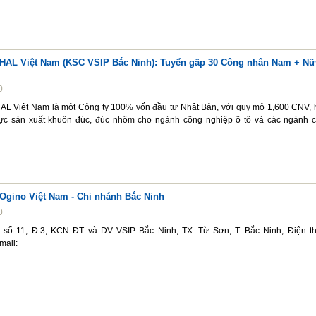
HAL Việt Nam (KSC VSIP Bắc Ninh): Tuyển gấp 30 Công nhân Nam + Nữ 
0
L Việt Nam là một Công ty 100% vốn đầu tư Nhật Bản, với quy mô 1,600 CNV, 
vực sản xuất khuôn đúc, đúc nhôm cho ngành công nghiệp ô tô và các ngành 
Ogino Việt Nam - Chi nhánh Bắc Ninh
0
, số 11, Đ.3, KCN ĐT và DV VSIP Bắc Ninh, TX. Từ Sơn, T. Bắc Ninh, Điện th
mail: