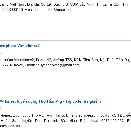
shu Việt Nam, Địa chỉ: Số 19, Đường 3, VSIP Bắc Ninh, Thị xã Từ Sơn, Tỉnh
i: 02223906116, Email: hrga.enshu@gmail.com
ược phẩm Vimedimex2
0
c phẩm Vimedimex2, lô đất N2, đường TS6, KCN Tiên Sơn, Nội Duệ, Tiên Du,
i: 02223734529, Email: nguyendaovhh@gmail.com
V-Honest tuyển dụng Thợ Hàn Mig - Tig có kinh nghiệm
0
Honest tuyển dụng Thợ Hàn Mig - Tig có kinh nghiệm, Địa chỉ: Lô A1, KCN Đại Đồ
Hoàn Sơn, huyện Tiên Du, tỉnh Bắc Ninh, Điện thoại: 0972.469.627, Em
nest.com.vn