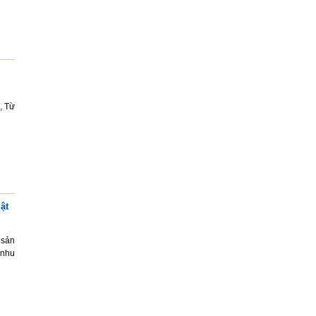
, Từ
ật
 sản
ó nhu