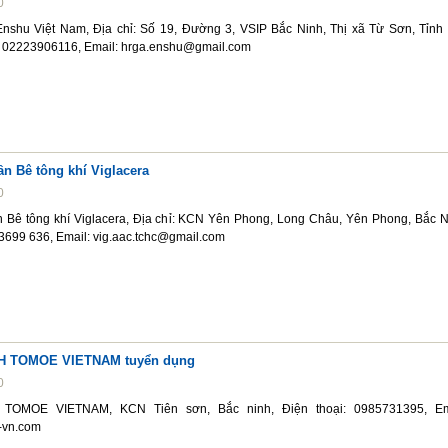
0
shu Việt Nam, Địa chỉ: Số 19, Đường 3, VSIP Bắc Ninh, Thị xã Từ Sơn, Tỉnh
i: 02223906116, Email: hrga.enshu@gmail.com
n Bê tông khí Viglacera
0
 Bê tông khí Viglacera, Địa chỉ: KCN Yên Phong, Long Châu, Yên Phong, Bắc N
23699 636, Email: vig.aac.tchc@gmail.com
H TOMOE VIETNAM tuyển dụng
0
TOMOE VIETNAM, KCN Tiên sơn, Bắc ninh, Điện thoại: 0985731395, Em
-vn.com