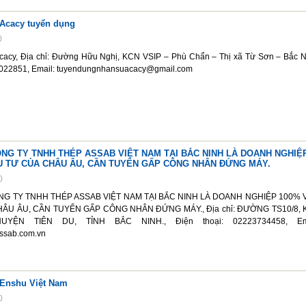
Acacy tuyển dụng
0
acy, Địa chỉ: Đường Hữu Nghị, KCN VSIP – Phù Chẩn – Thị xã Từ Sơn – Bắc N
9022851, Email: tuyendungnhansuacacy@gmail.com
NG TY TNHH THÉP ASSAB VIỆT NAM TẠI BẮC NINH LÀ DOANH NGHIỆ
U TƯ CỦA CHÂU ÂU, CẦN TUYỂN GẤP CÔNG NHÂN ĐỨNG MÁY.
0
G TY TNHH THÉP ASSAB VIỆT NAM TẠI BẮC NINH LÀ DOANH NGHIỆP 100% 
ÂU ÂU, CẦN TUYỂN GẤP CÔNG NHÂN ĐỨNG MÁY., Địa chỉ: ĐƯỜNG TS10/8,
YỆN TIÊN DU, TỈNH BẮC NINH., Điện thoại: 02223734458, Ema
ssab.com.vn
Enshu Việt Nam
0