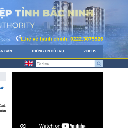
L.hệ về hành chính: 0222.3875526
Hotline:
ĂN BẢN
THÔNG TIN HỖ TRỢ
VIDEOS
sử
Cad.
Hoàn