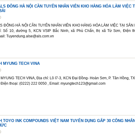
ALS ĐÔNG HÀ NỘI CẦN TUYỂN NHÂN VIÊN KHO HÀNG HÓA LÀM VIỆC T
BÀI
0
S ĐÔNG HÀ NỘI CẦN TUYỂN NHÂN VIÊN KHO HÀNG HÓA LÀM VIỆC TẠI SÂN 
ỉ: Số 10, đường 5, KCN VSIP Bắc Ninh, xã Phù Chẩn, thị xã Từ Sơn, Điện th
ail: Tuyendung.alse@als.com.vn
H MYUNG TECH VINA
0
YUNG TECH VINA, Địa chỉ: Lô I7-3, KCN Đại Đồng- Hoàn Sơn, P. Tân Hồng, TX
, Điện thoại: (0222) 222 0050 , Email: myungtech123@gmail.com
H TOYO INK COMPOUNDS VIỆT NAM TUYỂN DỤNG GẤP 30 CÔNG NHÂ
HỨC
0