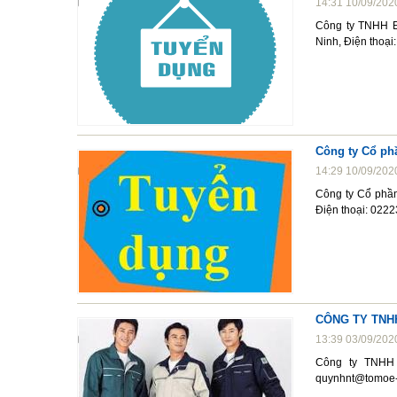
14:31 10/09/202
Công ty TNHH En
Ninh, Điện thoạ
Công ty Cổ phầ
14:29 10/09/202
Công ty Cổ phần
Điện thoại: 022
CÔNG TY TNH
13:39 03/09/202
Công ty TNHH 
quynhnt@tomoe