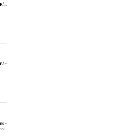
 Bắc
 Bắc
ng -
ail: