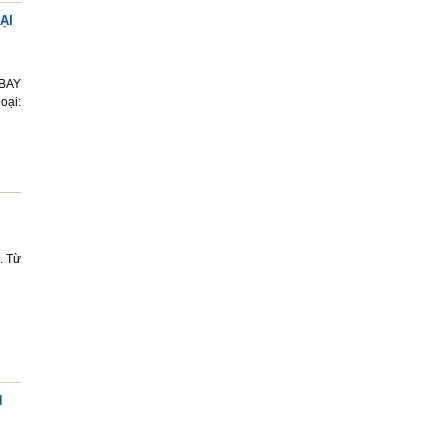
ẠI
BAY
oại:
. Từ
N