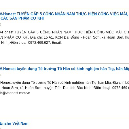
 V-Honest TUYỂN GẤP 5 CÔNG NHÂN NAM THỰC HIỆN CÔNG VIỆC MÀI,
 CÁC SẢN PHẨM CƠ KHÍ
0
 V-Honest TUYỂN GẤP 5 CÔNG NHÂN NAM THỰC HIỆN CÔNG VIỆC MÀI, CH
PHẨM CƠ KHÍ, Địa chỉ: Lô A1, KCN Đại Đồng - Hoàn Sơn, xã Hoàn Sơn, h
c Ninh, Điện thoại: 0972.469.627, Email:
V-Honest tuyển dụng Tổ trưởng Tổ Hàn có kinh nghiệm hàn Tig, hàn Mi
0
onest tuyển dụng Tổ trưởng Tổ Hàn có kinh nghiệm hàn Tig, hàn Mig, Địa chỉ: Lô
Hoàn Sơn, xã Hoàn Sơn, huyện Tiên Du, tỉnh Bắc Ninh, Điện thoại: 0972.469.
nh@vhonest.com.vn
Enshu Việt Nam