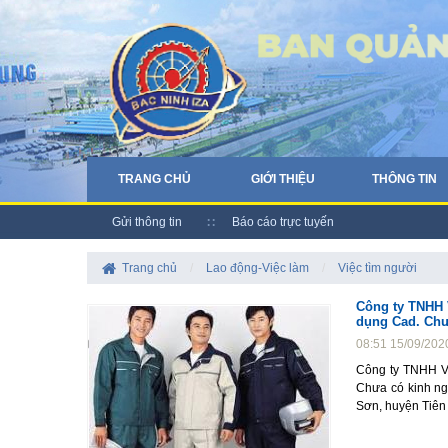
TRANG CHỦ
GIỚI THIỆU
THÔNG TIN
Gửi thông tin
Báo cáo trực tuyến
Trang chủ
/
Lao động-Việc làm
/
Việc tìm người
Công ty TNHH V
dụng Cad. Chư
08:51 15/09/202
Công ty TNHH V-
Chưa có kinh ng
Sơn, huyện Tiên