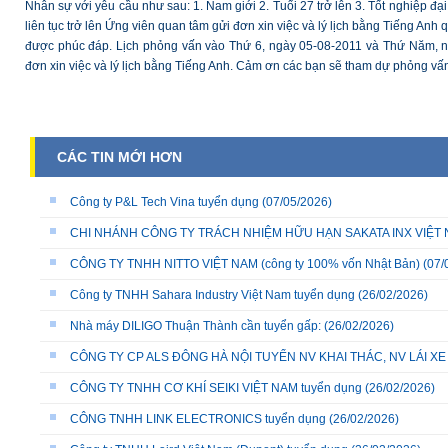
Nhân sự với yêu cầu như sau: 1. Nam giới 2. Tuổi 27 trở lên 3. Tốt nghiệp đ
liên tục trở lên Ứng viên quan tâm gửi đơn xin việc và lý lịch bằng Tiếng A
được phúc đáp. Lịch phỏng vấn vào Thứ 6, ngày 05-08-2011 và Thứ Năm, ng
đơn xin việc và lý lịch bằng Tiếng Anh. Cảm ơn các bạn sẽ tham dự phỏng vấn
CÁC TIN MỚI HƠN
Công ty P&L Tech Vina tuyển dụng
(07/05/2026)
CHI NHÁNH CÔNG TY TRÁCH NHIỆM HỮU HẠN SAKATA INX VIỆT NA
CÔNG TY TNHH NITTO VIỆT NAM (công ty 100% vốn Nhật Bản)
(07/
Công ty TNHH Sahara Industry Việt Nam tuyển dụng
(26/02/2026)
Nhà máy DILIGO Thuận Thành cần tuyển gấp:
(26/02/2026)
CÔNG TY CP ALS ĐÔNG HÀ NỘI TUYỂN NV KHAI THÁC, NV LÁI X
CÔNG TY TNHH CƠ KHÍ SEIKI VIỆT NAM tuyển dụng
(26/02/2026)
CÔNG TNHH LINK ELECTRONICS tuyển dụng
(26/02/2026)