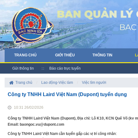
TRANG CHỦ
GIỚI THIỆU
THÔNG TIN
L
Gửi thông tin
Báo cáo trực tuyến
Trang chủ
/
Lao động-Việc làm
/
Việc tìm người
Công ty TNHH Laird Việt Nam (Dupont) tuyển dụng
10:31 26/02/2026
Công ty TNHH Laird Việt Nam (Dupont), Địa chỉ: Lô K10, KCN Quế Võ (kv 
Email: baongoc.vu@dupont.com
Công ty TNHH Laird Việt Nam cần tuyển gấp các vị trí công nhân: