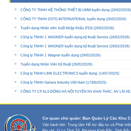
CÔNG TY TNHH HỆ THỐNG THIẾT BỊ UMW tuyển dụng
(26/02/2026)
CÔNG TY TNHH DSTG INTERNATIONAL tuyển dụng
(26/02/2026)
Tuyển dụng Nhân viên Xuất Nhập Khẩu (FDI)
(26/02/2026)
Công ty TNHH J. WAGNER tuyển dụng kỹ thuật Service
(26/02/2026)
Công ty TNHH J. WAGNER tuyển dụng kỹ thuật Service
(26/02/2026)
Công ty TNHH J. Wagner tuyển dụng
(26/02/2026)
Tuyển dụng Nhân Viên Kỹ thuật
(26/02/2026)
Công ty TNHH LINK ELECTRONICS tuyển dụng:
(14/07/2025)
Công ty TNHH Sahara Industry Việt Nam
(17/06/2025)
CÔNG TY CP ALS ĐÔNG HÀ NỘI TUYỂN NV KHAI THÁC, NV LÁI X
Cơ quan chủ quản: Ban Quản Lý Các Khu C
Vận hành bởi: Trung tâm Hỗ trợ đầu tư và Phát tri
Địa chỉ: 11 Lý Thái Tổ, Phường Kinh Bắc, Tỉnh Bắc