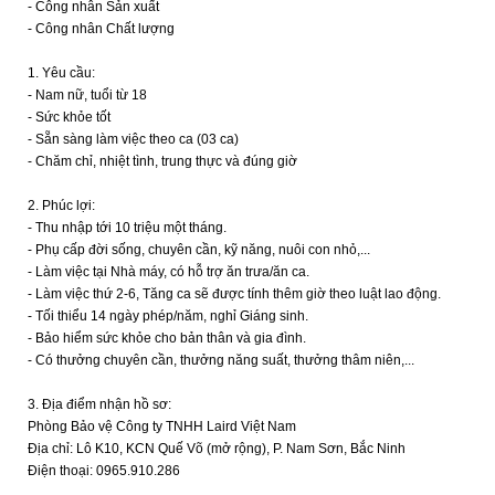
- Công nhân Sản xuất
- Công nhân Chất lượng
1. Yêu cầu:
- Nam nữ, tuổi từ 18
- Sức khỏe tốt
- Sẵn sàng làm việc theo ca (03 ca)
- Chăm chỉ, nhiệt tình, trung thực và đúng giờ
2. Phúc lợi:
- Thu nhập tới 10 triệu một tháng.
- Phụ cấp đời sống, chuyên cần, kỹ năng, nuôi con nhỏ,...
- Làm việc tại Nhà máy, có hỗ trợ ăn trưa/ăn ca.
- Làm việc thứ 2-6, Tăng ca sẽ được tính thêm giờ theo luật lao động.
- Tối thiểu 14 ngày phép/năm, nghỉ Giáng sinh.
- Bảo hiểm sức khỏe cho bản thân và gia đình.
- Có thưởng chuyên cần, thưởng năng suất, thưởng thâm niên,...
3. Địa điểm nhận hồ sơ:
Phòng Bảo vệ Công ty TNHH Laird Việt Nam
Địa chỉ: Lô K10, KCN Quế Võ (mở rộng), P. Nam Sơn, Bắc Ninh
Điện thoại: 0965.910.286