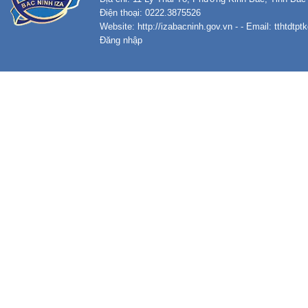
Điện thoại: 0222.3875526
Website:
http://izabacninh.gov.vn
- - Email:
tthtdtp
Đăng nhập