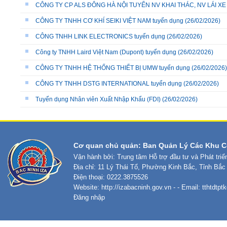
CÔNG TY CP ALS ĐÔNG HÀ NỘI TUYỂN NV KHAI THÁC, NV LÁI X
CÔNG TY TNHH CƠ KHÍ SEIKI VIỆT NAM tuyển dụng
(26/02/2026)
CÔNG TNHH LINK ELECTRONICS tuyển dụng
(26/02/2026)
Công ty TNHH Laird Việt Nam (Dupont) tuyển dụng
(26/02/2026)
CÔNG TY TNHH HỆ THỐNG THIẾT BỊ UMW tuyển dụng
(26/02/2026)
CÔNG TY TNHH DSTG INTERNATIONAL tuyển dụng
(26/02/2026)
Tuyển dụng Nhân viên Xuất Nhập Khẩu (FDI)
(26/02/2026)
Cơ quan chủ quản: Ban Quản Lý Các Khu C
Vận hành bởi: Trung tâm Hỗ trợ đầu tư và Phát tri
Địa chỉ: 11 Lý Thái Tổ, Phường Kinh Bắc, Tỉnh Bắc
Điện thoại: 0222.3875526
Website:
http://izabacninh.gov.vn
- - Email:
tthtdtp
Đăng nhập