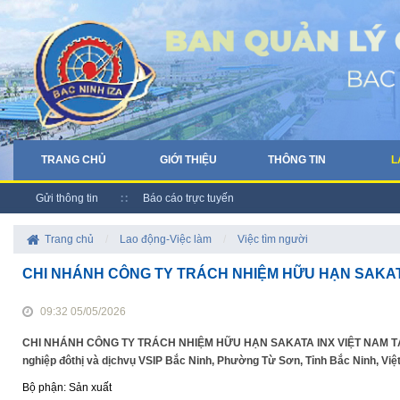
TRANG CHỦ
GIỚI THIỆU
THÔNG TIN
L
Gửi thông tin
Báo cáo trực tuyến
Trang chủ
/
Lao động-Việc làm
/
Việc tìm người
CHI NHÁNH CÔNG TY TRÁCH NHIỆM HỮU HẠN SAKATA 
09:32 05/05/2026
CHI NHÁNH CÔNG TY TRÁCH NHIỆM HỮU HẠN SAKATA INX VIỆT NAM TẠI BẮ
nghiệp đôthị và dịchvụ VSIP Bắc Ninh, Phường Từ Sơn, Tỉnh Bắc Ninh, Việt
Bộ phận: Sản xuất