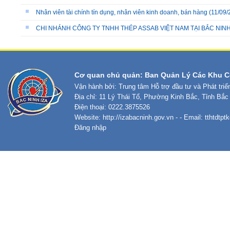
Nhân viên tài chính tín dụng, nhân viên kinh doanh, bán hàng
(11/09/
CHI NHÁNH CÔNG TY TNHH THÉP ASSAB VIỆT NAM TẠI BẮC NI
Cơ quan chủ quản: Ban Quản Lý Các Khu C
Vận hành bởi: Trung tâm Hỗ trợ đầu tư và Phát tri
Địa chỉ: 11 Lý Thái Tổ, Phường Kinh Bắc, Tỉnh Bắc
Điện thoại: 0222.3875526
Website:
http://izabacninh.gov.vn
- - Email:
tthtdtp
Đăng nhập