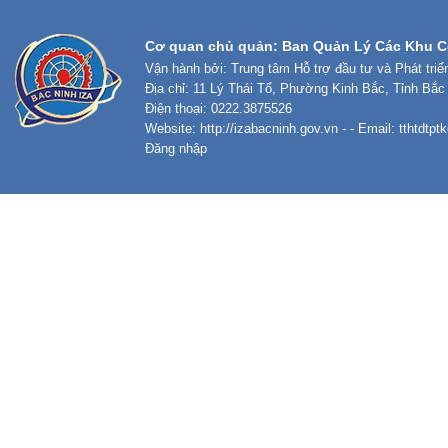
Cơ quan chủ quản: Ban Quản Lý Các Khu C
Vận hành bởi: Trung tâm Hỗ trợ đầu tư và Phát tri
Địa chỉ: 11 Lý Thái Tổ, Phường Kinh Bắc, Tỉnh Bắc
Điện thoại: 0222.3875526
Website:
http://izabacninh.gov.vn
- - Email:
tthtdtp
Đăng nhập