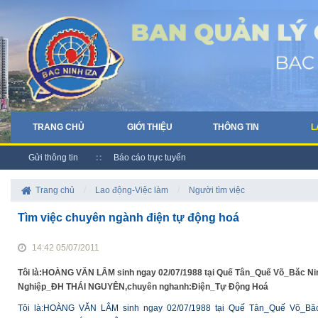
TRANG CHỦ
GIỚI THIỆU
THÔNG TIN
L
Gửi thông tin
Báo cáo trực tuyến
Trang chủ
/
Lao động-Việc làm
/
Người tìm việc
Tìm việc chuyên ngành điện tự động hoá
14:42 05/07/2011
Tôi là:HOÀNG VĂN LÂM sinh ngay 02/07/1988 tại Quế Tân_Quế Võ_Băc Nin
Nghiệp_ĐH THÁI NGUYÊN,chuyên nghanh:Điện_Tự Động Hoá
Tôi là:HOÀNG VĂN LÂM sinh ngay 02/07/1988 tại Quế Tân_Quế Võ_Băc