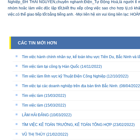
Nghiệp_ĐH THÁI NGUYÊN,chuyên nghanh:Điện_Tự Động Hoá,là người tỉ mỉ v
nhóm hoăc làm viêc độc lập tốt,biết thu xếp công việc sao cho hợp lý,có khả
việc.có thể giao tiếp tốt bằng tiếng anh. -Mọi liên hệ xin vui lòng liên l
CÁC TIN MỚI HƠN
Tìm việc hành chính nhân sự, kế toán khu vực Tiên Du, Bắc Ninh và l
Tìm việc làm tại công ty Hàn Quốc
(14/11/2022)
Tìm việc làm lĩnh vực kỹ Thuật Điện Công Nghiệp
(12/10/2022)
Tìm việc tại các doanh nghiệp trên địa bàn tỉnh Bắc Ninh.
(08/04/2022
Tìm việc làm
(15/03/2022)
Tìm việc làm
(15/03/2022)
LÂM HẢI ĐĂNG
(10/03/2022)
TÌM VIỆC KẾ TOÁN TRƯỞNG, KẾ TOÁN TỔNG HỢP
(23/02/2022)
VŨ THỊ THÙY
(21/02/2022)