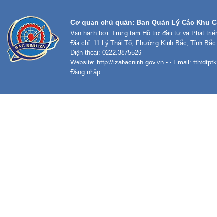
Cơ quan chủ quản: Ban Quản Lý Các Khu C
Vận hành bởi: Trung tâm Hỗ trợ đầu tư và Phát tri
Địa chỉ: 11 Lý Thái Tổ, Phường Kinh Bắc, Tỉnh Bắc
Điện thoại: 0222.3875526
Website:
http://izabacninh.gov.vn
- - Email:
tthtdtp
Đăng nhập