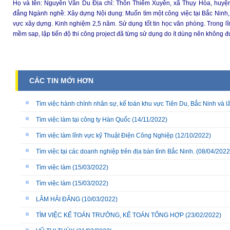
Họ và tên: Nguyễn Văn Du Địa chỉ: Thôn Thiểm Xuyên, xã Thụy Hòa, huyệ
đẳng Ngành nghề: Xây dựng Nội dung: Muốn tìm một công việc tại Bắc Ninh, 
vực xây dựng. Kinh nghiệm 2,5 năm. Sử dụng tốt tin học văn phòng. Trong l
mềm sap, lập tiến độ thi công project đã từng sử dụng do ít dùng nên không 
CÁC TIN MỚI HƠN
Tìm việc hành chính nhân sự, kế toán khu vực Tiên Du, Bắc Ninh và l
Tìm việc làm tại công ty Hàn Quốc
(14/11/2022)
Tìm việc làm lĩnh vực kỹ Thuật Điện Công Nghiệp
(12/10/2022)
Tìm việc tại các doanh nghiệp trên địa bàn tỉnh Bắc Ninh.
(08/04/2022
Tìm việc làm
(15/03/2022)
Tìm việc làm
(15/03/2022)
LÂM HẢI ĐĂNG
(10/03/2022)
TÌM VIỆC KẾ TOÁN TRƯỞNG, KẾ TOÁN TỔNG HỢP
(23/02/2022)