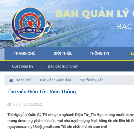
TRANG CHỦ
GIỚI THIỆU
THÔNG TIN
L
Gửi thông tin
Báo cáo trực tuyến
Trang chủ
/
Lao động-Việc làm
/
Người tìm việc
Tìm việc Điện Tử - Viễn Thông
07:54 31/01/2012
Tôi Nguyễn Xuân Sỹ TN chuyên nghành Điện Tử_Tin Học, mong muốn được 
mong được sự phản hồi của mọi nhà tuyển dụng Mọi thông tin xin liên hệ 
nguyenxuansy884@gmail.com Tôi xin chân thành cảm ơn!