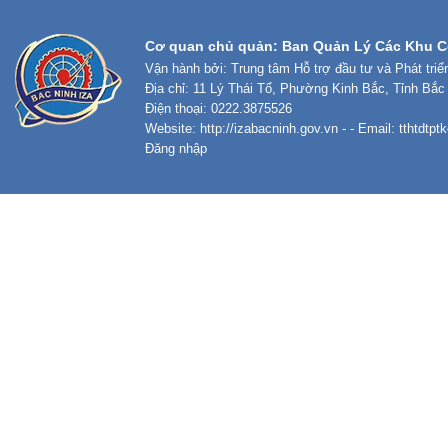
Cơ quan chủ quản: Ban Quản Lý Các Khu C
Vận hành bởi: Trung tâm Hỗ trợ đầu tư và Phát tri
Địa chỉ: 11 Lý Thái Tổ, Phường Kinh Bắc, Tỉnh Bắc
Điện thoại: 0222.3875526
Website:
http://izabacninh.gov.vn
- - Email:
tthtdtp
Đăng nhập