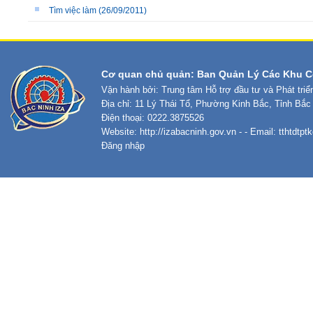
Tìm việc làm
(26/09/2011)
Cơ quan chủ quản: Ban Quản Lý Các Khu C
Vận hành bởi: Trung tâm Hỗ trợ đầu tư và Phát tri
Địa chỉ: 11 Lý Thái Tổ, Phường Kinh Bắc, Tỉnh Bắc
Điện thoại: 0222.3875526
Website:
http://izabacninh.gov.vn
- - Email:
tthtdtp
Đăng nhập