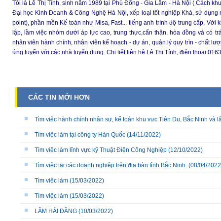
Tôi là Lê Thị Tính, sinh năm 1989 tại Phù Đổng - Gia Lâm - Hà Nội ( Cách kh
Đại học Kinh Doanh & Công Nghệ Hà Nội, xếp loại tốt nghiệp Khá, sử dụng máy
point), phần mền Kế toán như Misa, Fast... tiếng anh trình độ trung cấp. Với 
lập, lầm việc nhóm dưới áp lực cao, trung thực,cẩn thận, hòa đồng và có tr
nhân viên hành chính, nhân viên kế hoạch - dự án, quản lý quy trìn - chất l
ứng tuyển với các nhà tuyển dụng. Chi tiết liên hệ Lê Thị Tính, điện thoại 0
CÁC TIN MỚI HƠN
Tìm việc hành chính nhân sự, kế toán khu vực Tiên Du, Bắc Ninh và l
Tìm việc làm tại công ty Hàn Quốc
(14/11/2022)
Tìm việc làm lĩnh vực kỹ Thuật Điện Công Nghiệp
(12/10/2022)
Tìm việc tại các doanh nghiệp trên địa bàn tỉnh Bắc Ninh.
(08/04/2022
Tìm việc làm
(15/03/2022)
Tìm việc làm
(15/03/2022)
LÂM HẢI ĐĂNG
(10/03/2022)