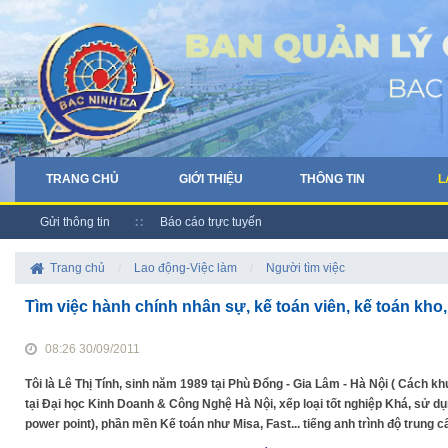
TRANG CHỦ
GIỚI THIỆU
THÔNG TIN
L
Gửi thông tin
Báo cáo trực tuyến
Trang chủ
/
Lao động-Việc làm
/
Người tìm việc
Tìm việc hành chính nhân sự, kế toán viên, kế toán kho,
08:26 30/09/2011
Tôi là Lê Thị Tính, sinh năm 1989 tại Phù Đổng - Gia Lâm - Hà Nội ( Cách 
tại Đại học Kinh Doanh & Công Nghệ Hà Nội, xếp loại tốt nghiệp Khá, sử dụn
power point), phần mền Kế toán như Misa, Fast... tiếng anh trình độ trung c