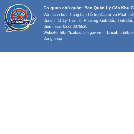
Cơ quan chủ quản: Ban Quản Lý Các Khu C
Vận hành bởi: Trung tâm Hỗ trợ đầu tư và Phát tri
Địa chỉ: 11 Lý Thái Tổ, Phường Kinh Bắc, Tỉnh Bắc
Điện thoại: 0222.3875526
Website:
http://izabacninh.gov.vn
- - Email:
tthtdtp
Đăng nhập