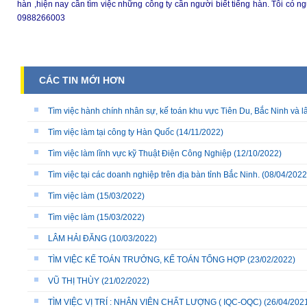
hàn ,hiện nay cần tìm việc những công ty cần người biết tiếng hàn. Tôi có n
0988266003
CÁC TIN MỚI HƠN
Tìm việc hành chính nhân sự, kế toán khu vực Tiên Du, Bắc Ninh và l
Tìm việc làm tại công ty Hàn Quốc
(14/11/2022)
Tìm việc làm lĩnh vực kỹ Thuật Điện Công Nghiệp
(12/10/2022)
Tìm việc tại các doanh nghiệp trên địa bàn tỉnh Bắc Ninh.
(08/04/2022
Tìm việc làm
(15/03/2022)
Tìm việc làm
(15/03/2022)
LÂM HẢI ĐĂNG
(10/03/2022)
TÌM VIỆC KẾ TOÁN TRƯỞNG, KẾ TOÁN TỔNG HỢP
(23/02/2022)
VŨ THỊ THÙY
(21/02/2022)
TÌM VIỆC VỊ TRÍ : NHÂN VIÊN CHẤT LƯỢNG ( IQC-OQC)
(26/04/202