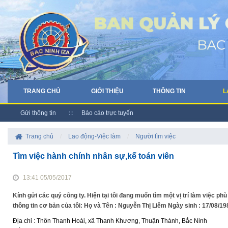
TRANG CHỦ
GIỚI THIỆU
THÔNG TIN
L
Gửi thông tin
Báo cáo trực tuyến
Trang chủ
/
Lao động-Việc làm
/
Người tìm việc
Tìm việc hành chính nhân sự,kế toán viên
13:41 05/05/2017
Kính gửi các quý công ty. Hiện tại tôi đang muốn tìm một vị trí làm việc 
thông tin cơ bản của tôi: Họ và Tên : Nguyễn Thị Liêm Ngày sinh : 17/08/19
Địa chỉ : Thôn Thanh Hoài, xã Thanh Khương, Thuận Thành, Bắc Ninh