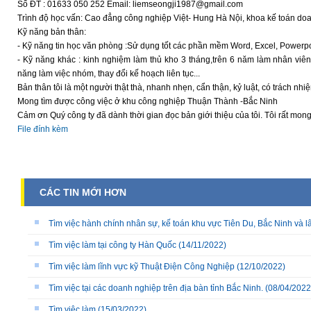
Số ĐT : 01633 050 252 Email: liemseongji1987@gmail.com
Trình độ học vấn: Cao đẳng công nghiệp Việt- Hung Hà Nội, khoa kế toán do
Kỹ năng bản thân:
- Kỹ năng tin học văn phòng :Sử dụng tốt các phần mềm Word, Excel, Powerpo
- Kỹ năng khác : kinh nghiệm làm thủ kho 3 tháng,trên 6 năm làm nhân vi
năng làm việc nhóm, thay đổi kế hoạch liên tục...
Bản thân tôi là một người thật thà, nhanh nhẹn, cẩn thận, kỷ luật, có trách nhi
Mong tìm được công việc ở khu công nghiệp Thuận Thành -Bắc Ninh
Cảm ơn Quý công ty đã dành thời gian đọc bản giới thiệu của tôi. Tôi rất mon
File đính kèm
CÁC TIN MỚI HƠN
Tìm việc hành chính nhân sự, kế toán khu vực Tiên Du, Bắc Ninh và l
Tìm việc làm tại công ty Hàn Quốc
(14/11/2022)
Tìm việc làm lĩnh vực kỹ Thuật Điện Công Nghiệp
(12/10/2022)
Tìm việc tại các doanh nghiệp trên địa bàn tỉnh Bắc Ninh.
(08/04/2022
Tìm việc làm
(15/03/2022)