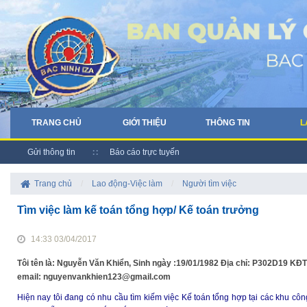
TRANG CHỦ
GIỚI THIỆU
THÔNG TIN
L
Gửi thông tin
Báo cáo trực tuyến
Trang chủ
/
Lao động-Việc làm
/
Người tìm việc
Tìm việc làm kế toán tổng hợp/ Kế toán trưởng
14:33 03/04/2017
Tôi tên là: Nguyễn Văn Khiển, Sinh ngày :19/01/1982 Địa chỉ: P302D19 KĐT
email: nguyenvankhien123@gmail.com
Hiện nay tôi đang có nhu cầu tìm kiếm việc Kế toán tổng hợp tại các khu cô