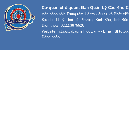
Cơ quan chủ quản: Ban Quản Lý Các Khu C
Vận hành bởi: Trung tâm Hỗ trợ đầu tư và Phát tri
Địa chỉ: 11 Lý Thái Tổ, Phường Kinh Bắc, Tỉnh Bắc
Điện thoại: 0222.3875526
Website:
http://izabacninh.gov.vn
- - Email:
tthtdtp
Đăng nhập