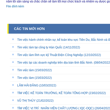
năm tôi sẵn sàng và chắc chắn sẽ làm tốt mọi chức trách và nhiệm vụ được gi
File đính kèm
CÁC TIN MỚI HƠN
Tìm việc hành chính nhân sự, kế toán khu vực Tiên Du, Bắc Ninh và l
Tìm việc làm tại công ty Hàn Quốc
(14/11/2022)
Tìm việc làm lĩnh vực kỹ Thuật Điện Công Nghiệp
(12/10/2022)
Tìm việc tại các doanh nghiệp trên địa bàn tỉnh Bắc Ninh.
(08/04/2022
Tìm việc làm
(15/03/2022)
Tìm việc làm
(15/03/2022)
LÂM HẢI ĐĂNG
(10/03/2022)
TÌM VIỆC KẾ TOÁN TRƯỞNG, KẾ TOÁN TỔNG HỢP
(23/02/2022)
VŨ THỊ THÙY
(21/02/2022)
TÌM VIỆC VỊ TRÍ : NHÂN VIÊN CHẤT LƯỢNG ( IQC-OQC)
(26/04/202