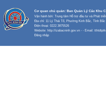
Cơ quan chủ quản: Ban Quản Lý Các Khu C
Vận hành bởi: Trung tâm Hỗ trợ đầu tư và Phát tri
Địa chỉ: 11 Lý Thái Tổ, Phường Kinh Bắc, Tỉnh Bắc
Điện thoại: 0222.3875526
Website:
http://izabacninh.gov.vn
- - Email:
tthtdtp
Đăng nhập