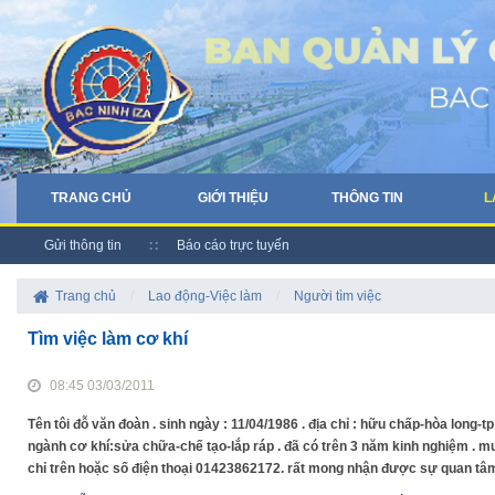
TRANG CHỦ
GIỚI THIỆU
THÔNG TIN
L
Gửi thông tin
Báo cáo trực tuyến
Trang chủ
/
Lao động-Việc làm
/
Người tìm việc
Tìm việc làm cơ khí
08:45 03/03/2011
Tên tôi đỗ văn đoàn . sinh ngày : 11/04/1986 . địa chỉ : hữu chấp-hòa long-
ngành cơ khí:sửa chữa-chế tạo-lắp ráp . đã có trên 3 năm kinh nghiệm . muố
chỉ trên hoặc số điện thoại 01423862172. rất mong nhận được sự quan tâm