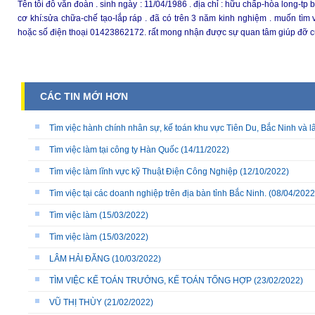
T
ên t
ôi
đỗ văn đoàn . sinh ngày : 11/04/1986 . địa chỉ : hữu chấp-hòa long-tp
cơ khí:sửa chữa-chế tạo-lắp ráp . đã có trên 3 năm kinh nghiệm . muốn tìm v
hoặc số điện thoại 01423862172. rất mong nhận được sự quan tâm giúp đỡ c
CÁC TIN MỚI HƠN
Tìm việc hành chính nhân sự, kế toán khu vực Tiên Du, Bắc Ninh và l
Tìm việc làm tại công ty Hàn Quốc
(14/11/2022)
Tìm việc làm lĩnh vực kỹ Thuật Điện Công Nghiệp
(12/10/2022)
Tìm việc tại các doanh nghiệp trên địa bàn tỉnh Bắc Ninh.
(08/04/2022
Tìm việc làm
(15/03/2022)
Tìm việc làm
(15/03/2022)
LÂM HẢI ĐĂNG
(10/03/2022)
TÌM VIỆC KẾ TOÁN TRƯỞNG, KẾ TOÁN TỔNG HỢP
(23/02/2022)
VŨ THỊ THÙY
(21/02/2022)