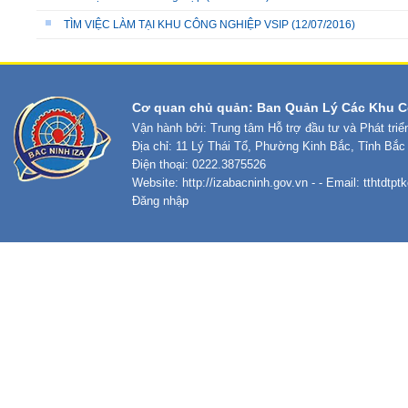
TÌM VIỆC LÀM TẠI KHU CÔNG NGHIỆP VSIP
(12/07/2016)
Cơ quan chủ quản: Ban Quản Lý Các Khu C
Vận hành bởi: Trung tâm Hỗ trợ đầu tư và Phát tri
Địa chỉ: 11 Lý Thái Tổ, Phường Kinh Bắc, Tỉnh Bắc
Điện thoại: 0222.3875526
Website:
http://izabacninh.gov.vn
- - Email:
tthtdtp
Đăng nhập