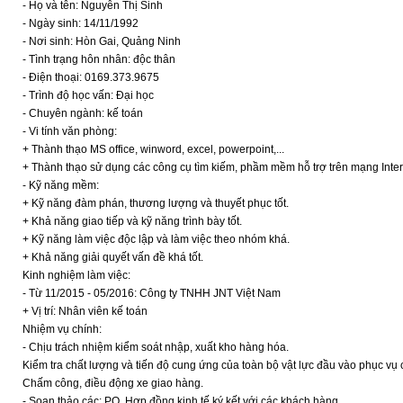
- Họ và tên: Nguyễn Thị Sinh
- Ngày sinh: 14/11/1992
- Nơi sinh: Hòn Gai, Quảng Ninh
- Tình trạng hôn nhân: độc thân
- Điện thoại: 0169.373.9675
- Trình độ học vấn: Đại học
- Chuyên ngành: kế toán
- Vi tính văn phòng:
+ Thành thạo MS office, winword, excel, powerpoint,...
+ Thành thạo sử dụng các công cụ tìm kiếm, phầm mềm hỗ trợ trên mạng Inte
- Kỹ năng mềm:
+ Kỹ năng đàm phán, thương lượng và thuyết phục tốt.
+ Khả năng giao tiếp và kỹ năng trình bày tốt.
+ Kỹ năng làm việc độc lập và làm việc theo nhóm khá.
+ Khả năng giải quyết vấn đề khá tốt.
Kinh nghiệm làm việc:
- Từ 11/2015 - 05/2016: Công ty TNHH JNT Việt Nam
+ Vị trí: Nhân viên kế toán
Nhiệm vụ chính:
- Chịu trách nhiệm kiểm soát nhập, xuất kho hàng hóa.
Kiểm tra chất lượng và tiến độ cung ứng của toàn bộ vật lực đầu vào phục vụ
Chấm công, điều động xe giao hàng.
- Soạn thảo các: PO, Hợp đồng kinh tế ký kết với các khách hàng.