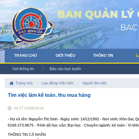
TRANG CHỦ
GIỚI THIỆU
THÔNG TIN
L
Gửi thông tin
Báo cáo trực tuyến
Trang chủ
/
Lao động-Việc làm
/
Người tìm việc
Tìm việc làm kế toán, thu mua hàng
08:27 04/08/2016
- Họ và tên: Nguyễn Thị Sinh - Ngày sinh: 14/11/1992 - Nơi sinh: Hòn Gai, Q
0169.373.9675 - Trình độ học vấn: Đại học - Chuyên ngành: kế toán - Vi tín
THÔNG TIN CÁ NHÂN