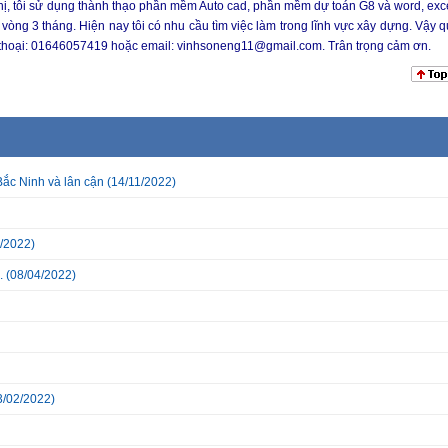
thị, tôi sử dụng thành thạo phần mềm Auto cad, phần mềm dự toán G8 và word, exce
vòng 3 tháng. Hiện nay tôi có nhu cầu tìm việc làm trong lĩnh vực xây dựng. Vậy q
ện thoại: 01646057419 hoặc email: vinhsoneng11@gmail.com. Trân trọng cảm ơn.
Bắc Ninh và lân cận
(14/11/2022)
/2022)
.
(08/04/2022)
3/02/2022)