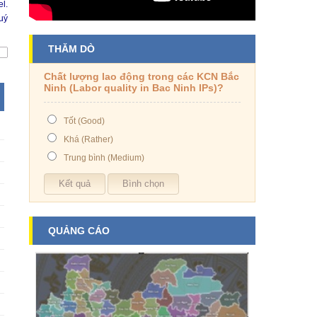
l.
uý
THĂM DÒ
Chất lượng lao động trong các KCN Bắc
Ninh (Labor quality in Bac Ninh IPs)?
Tốt (Good)
Khá (Rather)
Trung bình (Medium)
QUẢNG CÁO