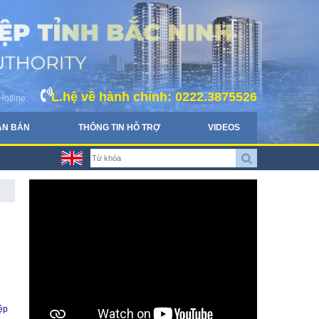
L.hệ về hành chính: 0222.3875526
Hotline:
ĂN BẢN
THÔNG TIN HỖ TRỢ
VIDEOS
ệp