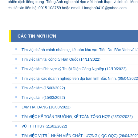
phiên dịch tiếng trung. Tiếng Anh nghe nói đọc viết thành thạo, vi tính tốt.
chi tiết xin liên hệ: 0915 108759 hoặc email: Hangbn0410@yahoo.com
CÁC TIN MỚI HƠN
Tìm việc hành chính nhân sự, kế toán khu vực Tiên Du, Bắc Ninh và l
Tìm việc làm tại công ty Hàn Quốc
(14/11/2022)
Tìm việc làm lĩnh vực kỹ Thuật Điện Công Nghiệp
(12/10/2022)
Tìm việc tại các doanh nghiệp trên địa bàn tỉnh Bắc Ninh.
(08/04/2022
Tìm việc làm
(15/03/2022)
Tìm việc làm
(15/03/2022)
LÂM HẢI ĐĂNG
(10/03/2022)
TÌM VIỆC KẾ TOÁN TRƯỞNG, KẾ TOÁN TỔNG HỢP
(23/02/2022)
VŨ THỊ THÙY
(21/02/2022)
TÌM VIỆC VỊ TRÍ : NHÂN VIÊN CHẤT LƯỢNG ( IQC-OQC)
(26/04/202