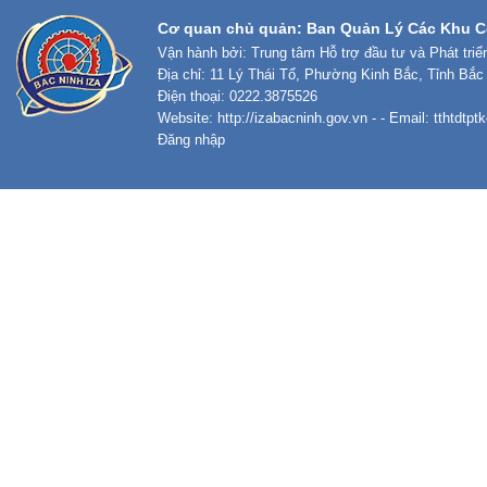
Cơ quan chủ quản: Ban Quản Lý Các Khu C
Vận hành bởi: Trung tâm Hỗ trợ đầu tư và Phát tri
Địa chỉ: 11 Lý Thái Tổ, Phường Kinh Bắc, Tỉnh Bắc
Điện thoại: 0222.3875526
Website:
http://izabacninh.gov.vn
- - Email:
tthtdtp
Đăng nhập