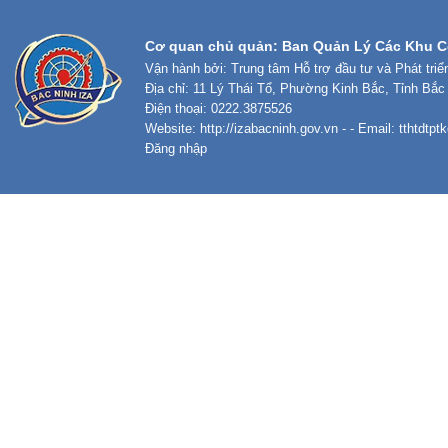
Cơ quan chủ quản: Ban Quản Lý Các Khu C
Vận hành bởi: Trung tâm Hỗ trợ đầu tư và Phát tri
Địa chỉ: 11 Lý Thái Tổ, Phường Kinh Bắc, Tỉnh Bắc
Điện thoại: 0222.3875526
Website:
http://izabacninh.gov.vn
- - Email:
tthtdtp
Đăng nhập